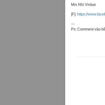
Mrs Nhi Vinbar
[F]:
https://www.face
---
Ps: Comment vào bê