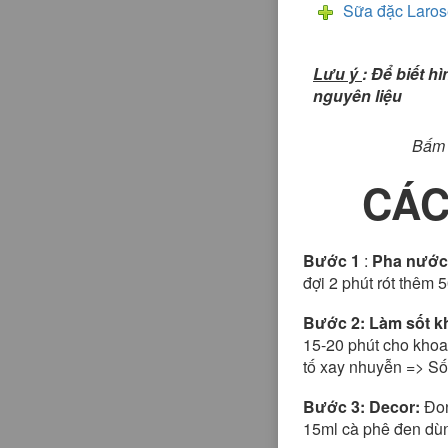
Sữa đặc Laro
Lưu ý
: Để biết h
nguyên liệu
Bấm 
CÁC
Bước 1
:
Pha nước 
đợi 2 phút rót thêm 
Bước 2: Làm sốt kh
15-20 phút cho khoa
tố xay nhuyễn => Sốt
Bước 3: Decor:
Đon
15ml cà phê đen dùn