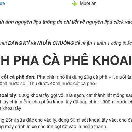
see
Muối ăn
ình ảnh nguyên liệu thông tin chi tiết về nguyên liệu click v
nút
ĐĂNG KÝ
và
NHẤN CHUÔNG
để nhận 1 tuần 1 công thức
H PHA
CÀ PHÊ KHOAI
cốt cà phê đen:
Pha phin nhỏ thì dùng 20g cà phê + ít muối ă
50ml nước sôi. Thu được 40ml nước cốt cà phê.
oai tây:
500g khoai tây gọt vỏ, rửa sạch, cắt thành lát mỏng sa
i tây chín mềm, cho phần khoai tây đã hấp chín + 300ml nước 
 khoai tây
g 25ml sữa đặc cho vào ly, đong 50ml sốt khoai tây vào, cho đá
g máy đánh lò xo cho lên bọt rót vào là hoàn thành.