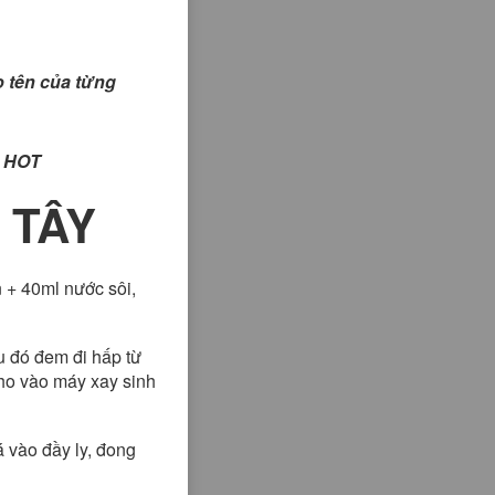
ào tên của từng
HOT
 TÂY
n + 40ml nước sôi,
u đó đem đi hấp từ
cho vào máy xay sinh
 vào đầy ly, đong