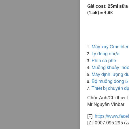
Giá cost: 25ml sữa 
(1.5k) = 4.8k
Máy xay Omnible
Ly đong nhựa
Phin cà phê
Muỗng khuấy inox
Máy định lượng đ
Bộ muỗng đong 5
Thiết bị chuyên d
Chúc Anh/Chị thực h
Mr Nguyên Vinbar
[F]:
https://www.fac
[Z]: 0907.095.295 (z