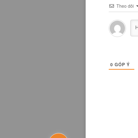
Theo dõi
0
GÓP Ý