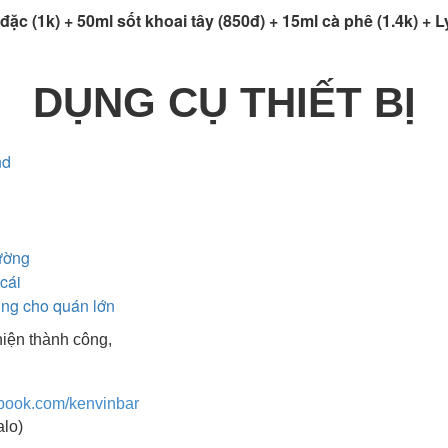
đặc (1k) + 50ml sốt khoai tây (850đ) + 15ml cà phê (1.4k) +
DỤNG CỤ THIẾT BỊ
nd
ường
 cái
ụng cho quán lớn
iện thành công,
ebook.com/kenvinbar
alo)