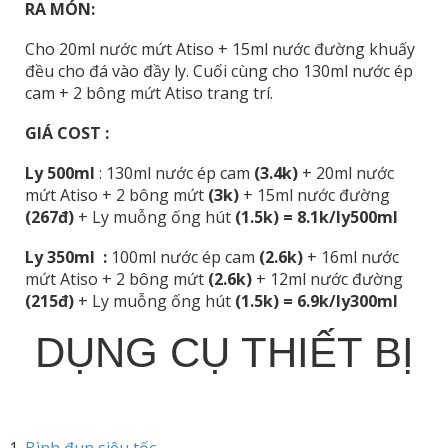
RA MÓN:
Cho 20ml nước mứt Atiso + 15ml nước đường khuấy
đều cho đá vào đầy ly. Cuối cùng cho 130ml nước ép
cam + 2 bông mứt Atiso trang trí.
GIÁ COST :
Ly 500ml
: 130ml nước ép cam
(3.4k)
+ 20ml nước
mứt Atiso + 2 bông mứt
(3k)
+ 15ml nước đường
(267đ)
+ Ly muỗng ống hút
(1.5k) = 8.1k/ly500ml
Ly 350ml :
100ml nước ép cam
(2.6k)
+ 16ml nước
mứt Atiso + 2 bông mứt
(2.6k)
+ 12ml nước đường
(215đ)
+ Ly muỗng ống hút
(1.5k) = 6.9k/ly300ml
DỤNG CỤ THIẾT BỊ