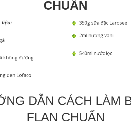
CHUẨN
 liệu:
350g sữa đặc Larosee
2ml hương vani
gà
540ml nước lọc
ơi không đường
ờng đen Lofaco
NG DẪN CÁCH LÀM 
FLAN CHUẨN