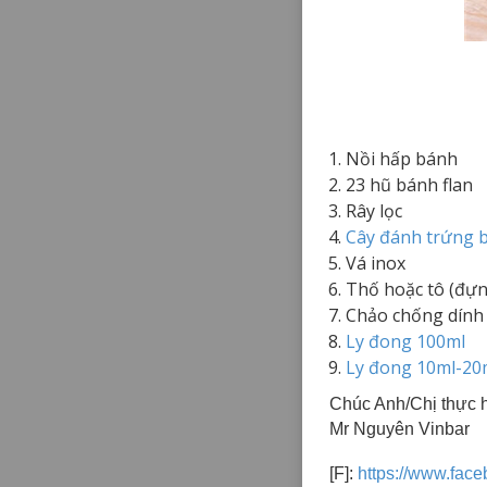
Nồi hấp bánh
23 hũ bánh flan
Rây lọc
Cây đánh trứng 
Vá inox
Thố hoặc tô (đựn
Chảo chống dính 
Ly đong 100ml
Ly đong 10ml-20
Chúc Anh/Chị thực h
Mr Nguyên Vinbar
[F]:
https://www.fac