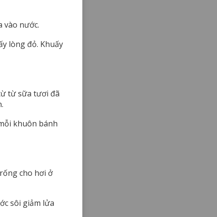
a vào nước.
 lấy lòng đỏ. Khuấy
từ từ sữa tươi đã
.
 mỗi khuôn bánh
rống cho hơi ở
ớc sôi giảm lửa