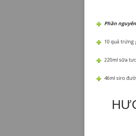
Phần nguyên
10 quả trứng 
220ml sữa tư
46ml siro đư
HƯỚ