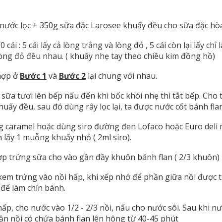
 nước lọc + 350g sữa đặc Larosee khuấy đều cho sữa đặc hò
 cái : 5 cái lấy cả lòng trắng và lòng đỏ , 5 cái còn lại lấy chỉ
lòng đỏ đều nhau. ( khuấy nhẹ tay theo chiều kim đồng hồ)
hợp ở
Bước 1
và
Bước 2
lại chung với nhau.
sữa tươi lên bếp nấu đến khi bốc khói nhẹ thì tắt bếp. Cho 
uấy đều, sau đó dùng rây lọc lại, ta được nước cốt bánh flan
 caramel hoặc dùng siro đường đen Lofaco hoặc Euro deli
 lấy 1 muỗng khuấy nhỏ ( 2ml siro).
ợp trứng sữa cho vào gần đầy khuôn bánh flan ( 2/3 khuôn)
kem trứng vào nồi hấp, khi xếp nhớ để phần giữa nồi được t
 để làm chín bánh.
ấp, cho nước vào 1/2 - 2/3 nồi, nấu cho nước sôi. Sau khi nư
ần nồi có chứa bánh flan lên hông từ 40-45 phút