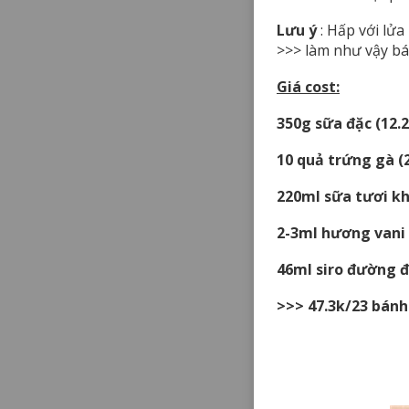
Lưu ý
: Hấp với lửa
>>> làm như vậy bá
Giá cost:
350g sữa đặc (12.2
10 quả trứng gà (
220ml sữa tươi k
2-3ml hương vani 
46ml siro đường đ
>>> 47.3k/23 bánh 