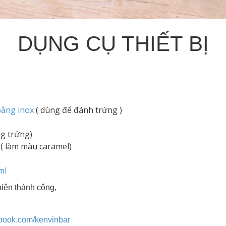
DỤNG CỤ THIẾT BỊ
bằng inox
( dùng để đánh trứng )
g trứng)
( làm màu caramel)
ml
iện thành công,
ebook.com/kenvinbar