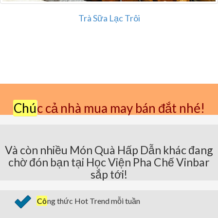
Trà Sữa Lạc Trôi
Chú
c cả nhà mua may bán đắt nhé!
Và còn nhiều Món Quà Hấp Dẫn khác đang
chờ đón bạn tại Học Viện Pha Chế Vinbar
sắp tới!
Cô
ng thức Hot Trend mỗi tuần