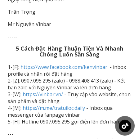
Trân Trọng
Mr Nguyên Vinbar
-----
5 Cách Đặt Hàng Thuận Tiện Và Nhanh
Chóng Luôn Sẵn Sàng
1-[F]:
https://www.facebook.com/kenvinbar
- inbox
profile cá nhân rồi đặt hàng
2-[Z]: 0907.095.295 (zalo) - 0988.408.413 (zalo) - Kết
bạn zalo với Nguyên Vinbar và lên đơn hàng
3-[W]:
https://vinbar.vn/
- Truy cập vào website, chọn
sản phẩm và đặt hàng.
4-[M]:
https://m.me/tratuiloc.daily
- Inbox qua
messenger của fanpage vinbar
5-[H]: Hotline 0907.095.295 gọi điện lên đơn hàng.
---