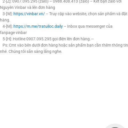
2-[Z]: 0907.095.295 (zalo) – 0988.408.413 (zalo) – Kết bạn zalo với
Nguyên Vinbar và lên đơn hàng
3-[W]:
https://vinbar.vn/
– Truy cập vào website, chọn sản phẩm và đặt
hàng.
4-[M]:
https://m.me/tratuiloc.daily
– Inbox qua messenger của
fanpage vinbar
5-[H]: Hotline 0907.095.295 gọi điện lên đơn hàng.—
Ps: Cmt vào bên dưới đơn hàng hoặc sản phẩm bạn cần thêm thông tin
nhé. Chúng tôi sẵn sàng lắng nghe.