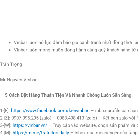
Vinbar luôn nỗ lực đảm bảo giá cạnh tranh nhất đồng thời 
Vinbar luôn mong muốn đồng hành cùng quý khách hàng từ côn
Trân Trọng
Mr Nguyên Vinbar
5 Cách Đặt Hàng Thuận Tiện Và Nhanh Chóng Luôn Sẵn Sàng
1-[F]:
https://www.facebook.com/kenvinbar
– inbox profile cá nhân
2-[Z]: 0907.095.295 (zalo) – 0988.408.413 (zalo) – Kết bạn zalo vớ
3-[W]:
https://vinbar.vn/
– Truy cập vào website, chọn sản phẩm và 
4-[M]:
https://m.me/tratuiloc.daily
– Inbox qua messenger của fanp