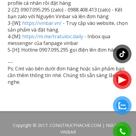
profile cá nhân rồi đặt hàng
2-[Z]: 0907.095.295 (zalo) - 0988.408.413 (zalo) - Kết
bạn zalo với Nguyên Vinbar và lên đơn hàng
3-[W]:
https://vinbar.vn/
- Truy cập vào website, chọn
sản phẩm và đặt hàng.
4-[M]:
https://m.me/tratuiloc.daily
- Inbox qua
messenger của fanpage vinbar
5-[H]: Hotline 0907.095.295 gọi điện lên đơn hàng.
---
Ps: Cmt vào bên dưới đơn hàng hoặc sản phẩm bạn
cần thêm thông tin nhé. Chúng tôi sẵn sàng lắng
nghe.
Copyright © 2017. CONGTHUCPHACHE.COM | NGUYÊN
VINBAR