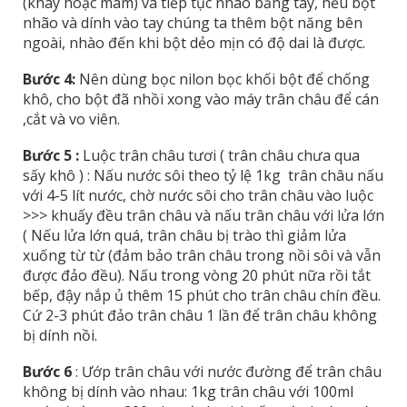
(khay hoặc mâm) và tiếp tục nhào bằng tay, nếu bột
nhão và dính vào tay chúng ta thêm bột năng bên
ngoài, nhào đến khi bột dẻo mịn có độ dai là được.
Bước 4:
Nên dùng bọc nilon bọc khối bột để chống
khô, cho bột đã nhồi xong vào máy trân châu để cán
,cắt và vo viên.
Bước 5 :
Luộc trân châu tươi ( trân châu chưa qua
sấy khô ) : Nấu nước sôi theo tỷ lệ 1kg trân châu nấu
với 4-5 lít nước, chờ nước sôi cho trân châu vào luộc
>>> khuấy đều trân châu và nấu trân châu với lửa lớn
( Nếu lửa lớn quá, trân châu bị trào thì giảm lửa
xuống từ từ (đảm bảo trân châu trong nồi sôi và vẫn
được đảo đều). Nấu trong vòng 20 phút nữa rồi tắt
bếp, đậy nắp ủ thêm 15 phút cho trân châu chín đều.
Cứ 2-3 phút đảo trân châu 1 lần để trân châu không
bị dính nồi.
Bước 6
: Ướp trân châu với nước đường để trân châu
không bị dính vào nhau: 1kg trân châu với 100ml