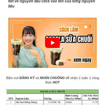
tiết về nguyên liệu click vào tên của từng nguyên
liệu
Bấm nút
ĐĂNG KÝ
và
NHẤN CHUÔNG
để nhận 1 tuần 1 công
thức
HOT