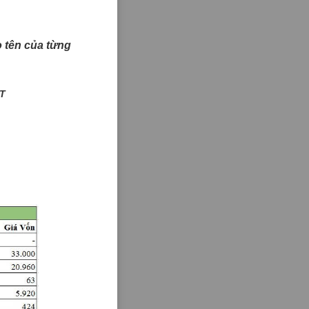
ào tên của từng
T