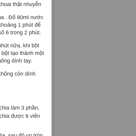
khoai thật nhuyễn
ha . Đổ 80ml nước
 khoảng 1 phút để
ố 6 trong 2 phút.
hút nữa, khi bột
 bột tạo thành một
hông dính tay.
 không còn dính
 chia làm 3 phần,
 chia được 6 viên
ữa, sau đó vo tròn