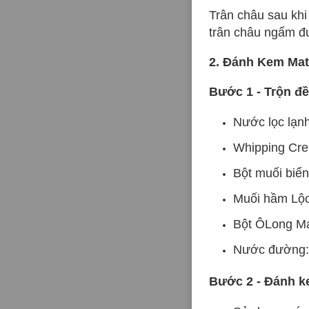
Trân châu sau khi
trân châu ngấm đ
2. Đánh Kem Ma
Bước 1 - Trộn đề
Nước lọc lạn
Whipping Cr
Bột muối biển
Muối hầm Lộc
Bột ÔLong Ma
Nước đường:
Bước 2 - Đánh 