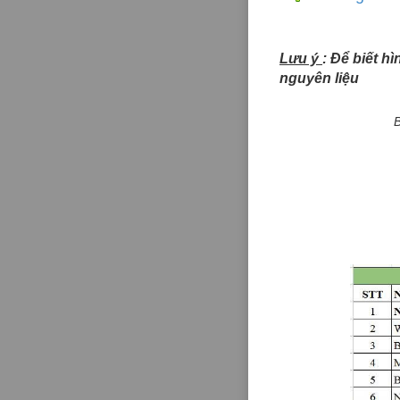
Lưu ý
: Để biết h
nguyên liệu