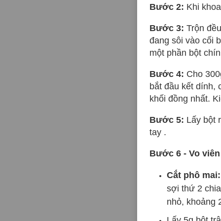
Bước 2:
Khi khoa
Bước 3:
Trộn đều
đang sôi vào cối b
một phần bột chín
Bước 4:
Cho 300g
bắt đầu kết dính,
khối đồng nhất. Ki
Bước 5:
Lấy bột 
tay .
Bước 6 - Vo viên
Cắt phô mai:
sợi thứ 2 chi
nhỏ, khoảng 
Lấy 5g bột tr