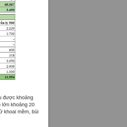
hu được khoảng
ộ lớn khoảng 20
hử khoai mềm, bùi