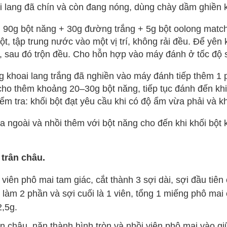
i lang đã chín và còn đang nóng, dùng chày dầm ghiền 
 90g bột năng + 30g đường trắng + 5g bột oolong matc
ột, tập trung nước vào một vị trí, không rải đều. Để yên
, sau đó trộn đều. Cho hỗn hợp vào máy đánh ở tốc độ s
 khoai lang trắng đã nghiền vào máy đánh tiếp thêm 1 p
 cho thêm khoảng 20–30g bột năng, tiếp tục đánh đến khi
ểm tra: khối bột đạt yêu cầu khi có độ ẩm vừa phải và k
ra ngoài và nhồi thêm với bột năng cho đến khi khối bột
 trân châu.
viên phô mai tam giác, cắt thành 3 sợi dài, sợi đầu tiên
a làm 2 phần và sợi cuối là 1 viên, tổng 1 miếng phô mai
2,5g.
ân châu, nặn thành hình tròn và nhồi viên phô mai vào gi