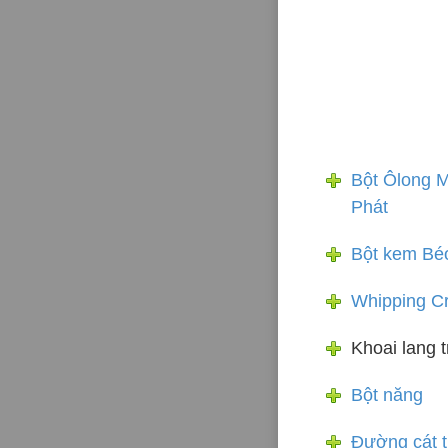
Bột Ôlong M
Phát
Bột kem Bé
Whipping C
Khoai lang 
Bột năng
Đường cát t