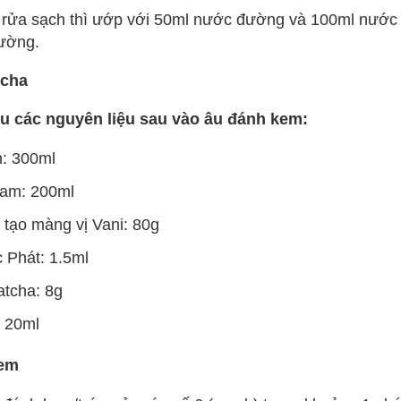
 rửa sạch thì ướp với 50ml nước đường và 100ml nước l
ường.
tcha
u các nguyên liệu sau vào âu đánh kem:
h: 300ml
eam: 200ml
 tạo màng vị Vani: 80g
 Phát: 1.5ml
tcha: 8g
 20ml
kem