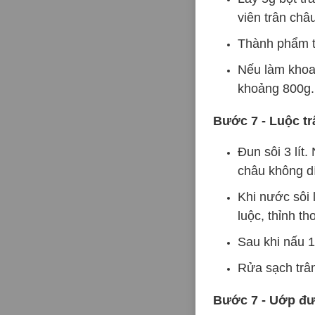
viên trân châu
Thành phẩm t
Nếu làm khoai
khoảng 800g. 
Bước 7 - Luộc tr
Đun sôi 3 lít
châu không dí
Khi nước sôi 
luộc, thỉnh t
Sau khi nấu 1
Rửa sạch trân
Bước 7 - Uớp đ