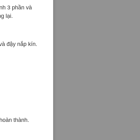
ành 3 phần và
 lại.
và đậy nắp kín.
 hoàn thành.