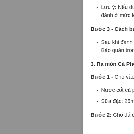
Lưu ý: Nếu dù
đánh ở mức lớ
Bước 3 - Cách b
Sau khi đánh 
Bảo quản tro
3. Ra món Cà Ph
Bước 1 -
Cho vào
Nước cốt cà 
Sữa đặc: 25m
Bước 2:
Cho đá đế