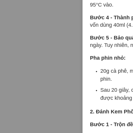
95°C vào.
Bước 4 - Thành
vốn dùng 40ml (4
Bước 5 - Bảo qu
ngày. Tuy nhiên, 
Pha phin nhỏ:
20g cà phê, 
phin.
Sau 20 giây,
được khoảng 
2. Đánh Kem Phô
Bước 1 - Trộn đ