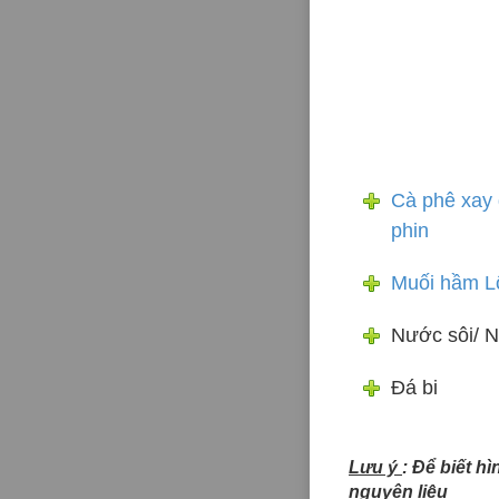
Cà phê xay 
phin
Muối hầm L
Nước sôi/ N
Đá bi
Lưu ý
: Để biết h
nguyên liệu