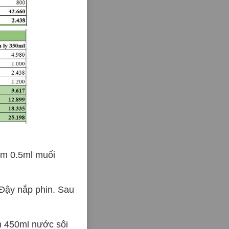
êm 0.5ml muối
 Đậy nắp phin. Sau
m 450ml nước sôi