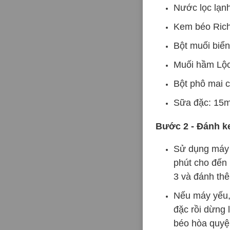
Nước lọc lạn
Kem béo Rich
Bột muối biển
Muối hầm Lộc
Bột phô mai 
Sữa đặc: 15m
Bước 2 - Đánh 
Sử dụng máy 
phút cho đến
3 và đánh thê
Nếu máy yếu, 
đặc rồi dừng
béo hòa quyện