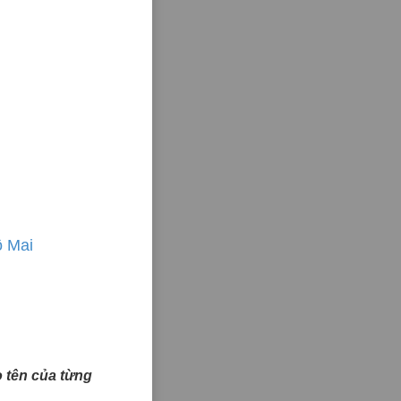
ô Mai
ào tên của từng