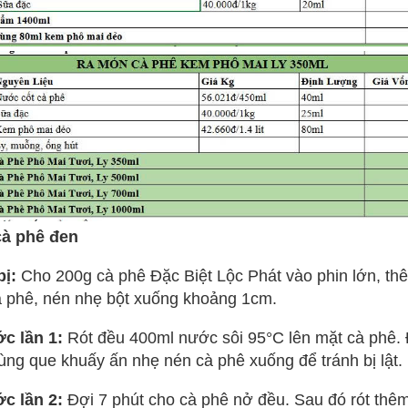
cà phê đen
bị:
Cho 200g cà phê Đặc Biệt Lộc Phát vào phin lớn, th
 phê, nén nhẹ bột xuống khoảng 1cm.
ớc lần 1:
Rót đều 400ml nước sôi 95°C lên mặt cà phê.
ùng que khuấy ấn nhẹ nén cà phê xuống để tránh bị lật.
ớc lần 2:
Đợi 7 phút cho cà phê nở đều. Sau đó rót thê