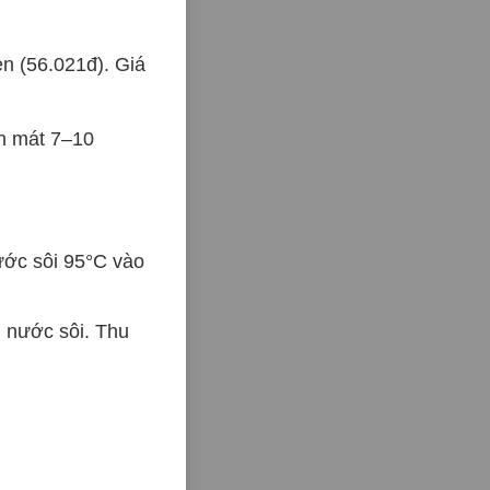
n (56.021đ). Giá
ăn mát 7–10
ước sôi 95°C vào
 nước sôi. Thu