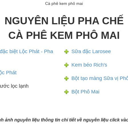
Cà phê kem phô mai
NGUYÊN LIỆU PHA CHẾ
CÀ PHÊ KEM PHÔ MAI
đặc biệt Lộc Phát - Pha
Sữa đặc Larosee
Kem béo Rich's
ộc Phát
Bột tạo màng Sữa vị Ph
ước lọc lạnh
Bột Phô Mai
ình ảnh nguyên liệu thông tin chi tiết về nguyên liệu click v