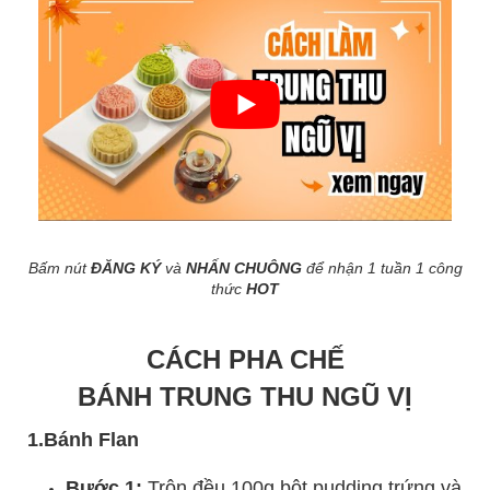
Bấm nút
ĐĂNG KÝ
và
NHẤN CHUÔNG
để nhận 1 tuần 1 công
thức
HOT
CÁCH PHA CHẾ
BÁNH TRUNG THU NGŨ VỊ
1.Bánh Flan
Bước 1:
Trộn đều 100g bột pudding trứng và