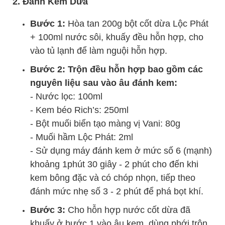
2. Đánh Kem Dừa
Bước 1:
Hòa tan 200g bột cốt dừa Lộc Phát
+ 100ml nước sôi, khuấy đều hỗn hợp, cho
vào tủ lạnh để làm nguội hỗn hợp.
Bước 2: Trộn đều hỗn hợp bao gồm các
nguyên liệu sau vào âu đánh kem:
- Nước lọc: 100ml
- Kem béo Rich’s: 250ml
- Bột muối biển tạo màng vị Vani: 80g
- Muối hầm Lộc Phát: 2ml
- Sử dụng máy đánh kem ở mức số 6 (mạnh)
khoảng 1phút 30 giây - 2 phút cho đến khi
kem bông đặc và có chóp nhọn, tiếp theo
đánh mức nhẹ số 3 - 2 phút để phá bọt khí.
Bước 3:
Cho hỗn hợp nước cốt dừa đã
khuấy ở bước 1 vào âu kem, dùng phới trộn