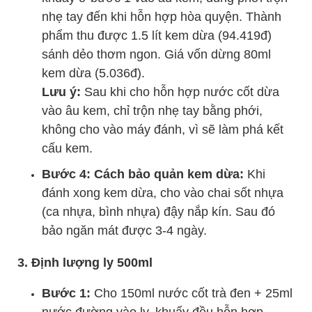
nhẹ tay đến khi hỗn hợp hòa quyện. Thành
phẩm thu được 1.5 lít kem dừa (94.419đ)
sánh dẻo thơm ngon. Giá vốn dừng 80ml
kem dừa (5.036đ).
Lưu ý:
Sau khi cho hỗn hợp nước cốt dừa
vào âu kem, chỉ trộn nhẹ tay bằng phới,
không cho vào máy đánh, vì sẽ làm phá kết
cấu kem.
Bước 4: Cách bảo quản kem dừa:
Khi
đánh xong kem dừa, cho vào chai sốt nhựa
(ca nhựa, bình nhựa) đậy nắp kín. Sau đó
bảo ngăn mát được 3-4 ngày.
3. Định lượng ly 500ml
Bước 1:
Cho 150ml nước cốt trà đen + 25ml
nước đường vào ly, khuấy đều hỗn hợp.