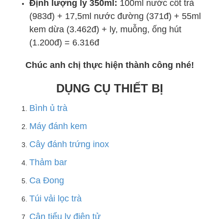
Định lượng ly 350ml:
100ml nước cốt trà
(983đ) + 17,5ml nước đường (371đ) + 55ml
kem dừa (3.462đ) + ly, muỗng, ống hút
(1.200đ) = 6.316đ
Chúc anh chị thực hiện thành công nhé!
DỤNG CỤ THIẾT BỊ
Bình ủ trà
Máy đánh kem
Cây đánh trứng inox
Thảm bar
Ca Đong
Túi vải lọc trà
Cân tiểu ly điện tử