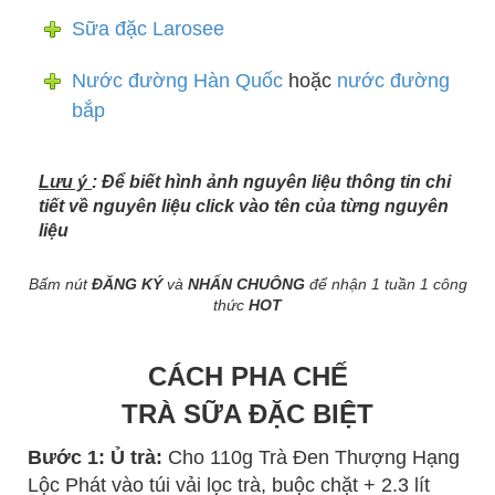
Sữa đặc Larosee
Nước đường Hàn Quốc
hoặc
nước đường
bắp
Lưu ý
: Để biết hình ảnh nguyên liệu thông tin chi
tiết về nguyên liệu click vào tên của từng nguyên
liệu
Bấm nút
ĐĂNG KÝ
và
NHẤN CHUÔNG
để nhận 1 tuần 1 công
thức
HOT
CÁCH PHA CHẾ
TRÀ SỮA ĐẶC BIỆT
Bước 1: Ủ trà:
Cho 110g Trà Đen Thượng Hạng
Lộc Phát vào túi vải lọc trà, buộc chặt + 2.3 lít