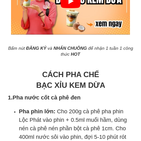
Bấm nút
ĐĂNG KÝ
và
NHẤN CHUÔNG
để nhận 1 tuần 1 công
thức
HOT
CÁCH PHA CHẾ
BẠC XỈU KEM DỪA
1.Pha nước cốt cà phê đen
Pha phin lớn:
Cho 200g cà phê pha phin
Lộc Phát vào phin + 0.5ml muối hầm, dùng
nén cà phê nén phần bột cà phê 1cm. Cho
400ml nước sôi vào phin, đợi 5-10 phút rót