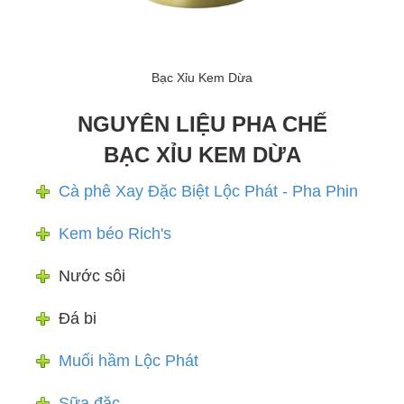
Bạc Xỉu Kem Dừa
NGUYÊN LIỆU PHA CHẾ
BẠC XỈU KEM DỪA
Cà phê Xay Đặc Biệt Lộc Phát - Pha Phin
Kem béo Rich's
Nước sôi
Đá bi
Muối hầm Lộc Phát
Sữa đặc