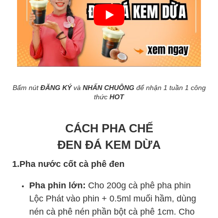
Bấm nút
ĐĂNG KÝ
và
NHẤN CHUÔNG
để nhận 1 tuần 1 công
thức
HOT
CÁCH PHA CHẾ
ĐEN ĐÁ KEM DỪA
1.Pha nước cốt cà phê đen
Pha phin lớn:
Cho 200g cà phê pha phin
Lộc Phát vào phin + 0.5ml muối hầm, dùng
nén cà phê nén phần bột cà phê 1cm. Cho