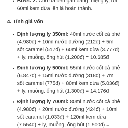
Bước 2:
Cho đá đến gần bằng miệng ly, rót
60ml kem dừa lên là hoàn thành.
4. Tính giá vốn
Định lượng ly 350ml:
40ml nước cốt cà phê
(4.980đ) + 10ml nước đường (212đ) + 5ml
sốt caramel (517đ) + 60ml kem dừa (3.777đ)
+ ly, muỗng, ống hút (1.200đ) = 10.685đ
Định lượng ly 500ml:
55ml nước cốt cà phê
(6.847đ) + 15ml nước đường (318đ) + 7ml
sốt caramel (775đ) + 80ml kem dừa (5.036đ)
+ ly, muỗng, ống hút (1.300đ) = 14.176đ
Định lượng ly 700ml:
80ml nước cốt cà phê
(4.980đ) + 20ml nước đường (424đ) + 10ml
sốt caramel (1.033đ) + 120ml kem dừa
(7.554đ) + ly, muỗng, ống hút (1.500đ) =