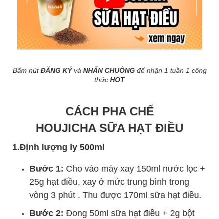
Bấm nút
ĐĂNG KÝ
và
NHẤN CHUÔNG
để nhận 1 tuần 1 công
thức
HOT
CÁCH PHA CHẾ
HOUJICHA SỮA HẠT ĐIỀU
1.Định lượng ly 500ml
Bước 1:
Cho vào máy xay 150ml nước lọc +
25g hạt điều, xay ở mức trung bình trong
vòng 3 phút . Thu được 170ml sữa hạt điều.
Bước 2:
Đong 50ml sữa hạt điều + 2g bột