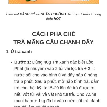
Bấm nút
ĐĂNG KÝ
và
NHẤN CHUÔNG
để nhận 1 tuần 1 công
thức
HOT
CÁCH PHA CHẾ
TRÀ MÃNG CẦU CHANH DÂY
1. Ủ trà xanh
Bước 1:
Dùng 40g Trà xanh đặc biệt Lộc
Phát (lá nhuyễn) vào 2 túi vải lọc trà + 3 lít
nước sôi cho vào bình ủ và đậy nắp ủ nóng
trà 5 phút. Sau 5 phút, mở nắp bình trà, dằm
trà cho thật kỹ từ 15-20 lần để trà được ra
hết, vớt túi vải và vắt khô túi trà. Cho 7.5ml
muối hầm + 1kg đá bi vào nước cốt trà, đánh