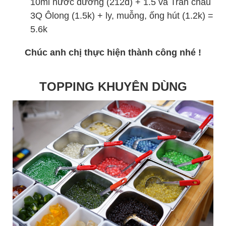
10ml nước đường (212đ) + 1.5 vá Trân châu
3Q Ôlong (1.5k) + ly, muỗng, ống hút (1.2k) =
5.6k
Chúc anh chị thực hiện thành công nhé !
TOPPING KHUYÊN DÙNG