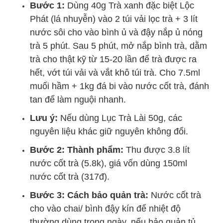
Bước 1:
Dùng 40g Trà xanh đặc biệt Lộc
Phát (lá nhuyễn) vào 2 túi vải lọc trà + 3 lít
nước sôi cho vào bình ủ và đậy nắp ủ nóng
trà 5 phút. Sau 5 phút, mở nắp bình trà, dằm
trà cho thật kỹ từ 15-20 lần để trà được ra
hết, vớt túi vải và vắt khô túi trà. Cho 7.5ml
muối hầm + 1kg đá bi vào nước cốt trà, đánh
tan để làm nguội nhanh.
Lưu ý:
Nếu dùng Lục Trà Lài 50g, các
nguyên liệu khác giữ nguyên không đổi.
Bước 2: Thành phẩm:
Thu được 3.8 lít
nước cốt trà (5.8k), giá vốn dùng 150ml
nước cốt trà (317đ).
Bước 3: Cách bảo quản trà:
Nước cốt trà
cho vào chai/ bình đậy kín để nhiệt độ
thường dùng trong ngày, nếu bảo quản tủ