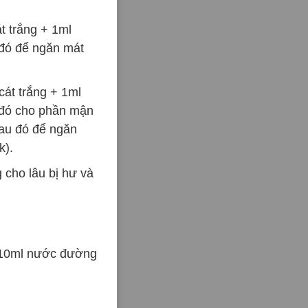
t trắng + 1ml
 đó để ngăn mát
át trắng + 1ml
u đó cho phần mận
Sau đó để ngăn
k).
cho lâu bị hư và
+ 10ml nước đường