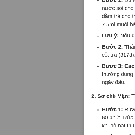
nước sôi cho 
dằm trà cho th
7.5ml muối hầ
Lưu ý:
Nếu dù
Bước 2: Thà
cốt trà (317đ)
Bước 3: Cách
thường dùng t
ngày đầu.
2. Sơ chế Mận: T
Bước 1:
Rửa 
60 phút. Rửa 
khi bỏ hạt t