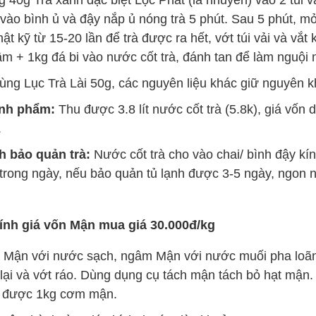
vào bình ủ và đậy nắp ủ nóng trà 5 phút. Sau 5 phút, mở
ật kỹ từ 15-20 lần để trà được ra hết, vớt túi vải và vắt 
m + 1kg đá bi vào nước cốt trà, đánh tan để làm nguội 
ng Lục Trà Lài 50g, các nguyên liệu khác giữ nguyên k
nh phẩm:
Thu được 3.8 lít nước cốt trà (5.8k), giá vố
.
 bảo quản trà:
Nước cốt trà cho vào chai/ bình đậy kín
rong ngày, nếu bảo quản tủ lạnh được 3-5 ngày, ngon nh
ính giá vốn Mận mua giá 30.000đ/kg
Mận với nước sạch, ngâm Mận với nước muối pha loãn
lại và vớt ráo. Dùng dụng cụ tách mận tách bỏ hạt mận
hu được 1kg cơm mận.