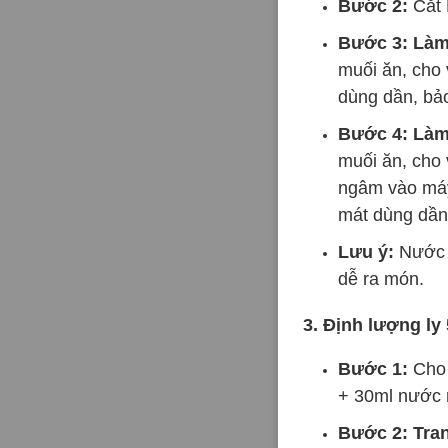
Bước 2:
Cắt 
Bước 3: Là
muối ăn, cho 
dùng dần, bả
Bước 4: Làm
muối ăn, cho 
ngâm vào máy
mát dùng dần
Lưu ý:
Nước s
dễ ra món.
3. Định lượng ly
Bước 1:
Cho 
+ 30ml nước 
Bước 2: Tran