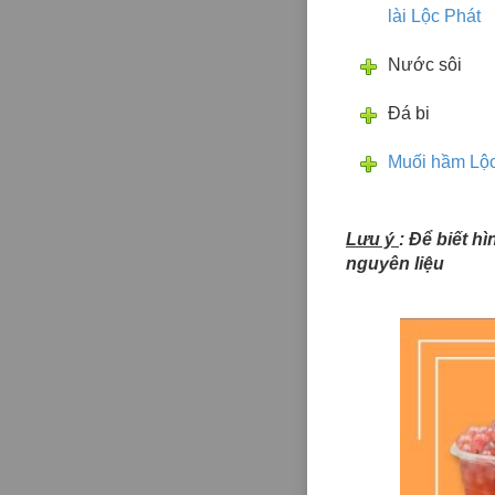
lài Lộc Phát
Nước sôi
Đá bi
Muối hầm Lộc
Lưu ý
: Để biết h
nguyên liệu