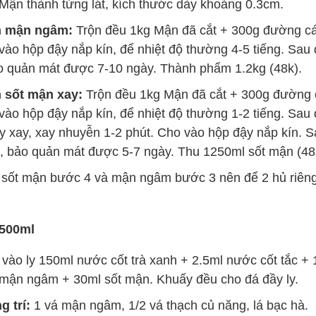
Mận thành từng lát, kích thước dày khoảng 0.3cm.
m mận ngâm:
Trộn đều 1kg Mận đã cắt + 300g đường cá
vào hộp đậy nắp kín, để nhiệt độ thường 4-5 tiếng. Sau
o quản mát được 7-10 ngày. Thành phẩm 1.2kg (48k).
 sốt mận xay:
Trộn đều 1kg Mận đã cắt + 300g đường c
vào hộp đậy nắp kín, để nhiệt độ thường 1-2 tiếng. Sa
 xay, xay nhuyễn 1-2 phút. Cho vào hộp đậy nắp kín. 
, bảo quản mát được 5-7 ngày. Thu 1250ml sốt mận (48
ốt mận bước 4 và mận ngâm bước 3 nên để 2 hủ riêng 
 500ml
vào ly 150ml nước cốt trà xanh + 2.5ml nước cốt tắc 
mận ngâm + 30ml sốt mận. Khuấy đều cho đá đầy ly.
g trí:
1 vá mận ngâm, 1/2 vá thạch củ năng, lá bạc hà.