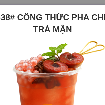
638# CÔNG THỨC PHA CH
TRÀ MẬN