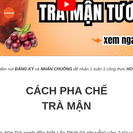
Bấm nút
ĐĂNG KÝ
và
NHẤN CHUÔNG
để nhận 1 tuần 1 công thức
HO
CÁCH PHA CHẾ
TRÀ MẬN
40g Trà xanh đặc biệt Lộc Phát (lá nhuyễn) vào 2 túi vải 