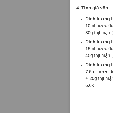
4. Tính giá vốn
Định lượng l
10ml nước đư
30g thịt mận 
Định lượng l
15ml nước đư
40g thịt mận 
Định lượng l
7.5ml nước đ
+ 20g thịt mậ
6.6k