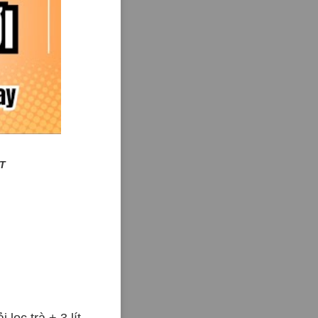
T
lọc trà + 3 lít