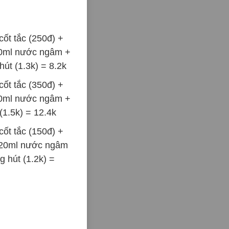
ốt tắc (250đ) +
30ml nước ngâm +
hút (1.3k) = 8.2k
ốt tắc (350đ) +
40ml nước ngâm +
(1.5k) = 12.4k
ốt tắc (150đ) +
 20ml nước ngâm
g hút (1.2k) =