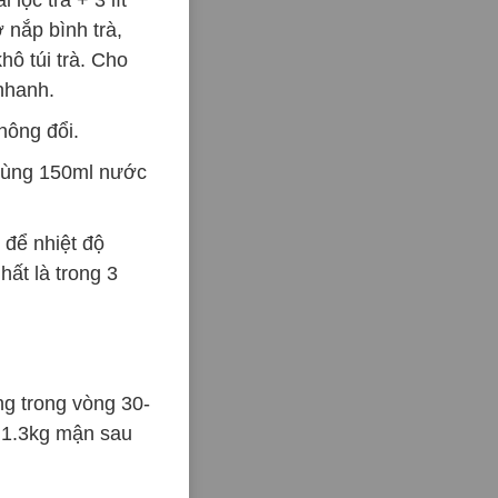
 nắp bình trà,
khô túi trà. Cho
nhanh.
hông đổi.
n dùng 150ml nước
 để nhiệt độ
ất là trong 3
g trong vòng 30-
. 1.3kg mận sau