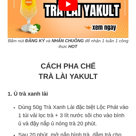
Bấm nút
ĐĂNG KÝ
và
NHẤN CHUÔNG
để nhận 1 tuần 1 công
thức
HOT
CÁCH PHA CHẾ
TRÀ LÀI YAKULT
1. Ủ trà xanh lài
Dùng 50g Trà Xanh Lài đặc biệt Lộc Phát vào
1 túi vải lọc trà + 3 lít nước sôi cho vào bình
ủ và đậy nắp ủ nóng trà 20 phút.
Sau 20 phút, mở nắp bình trà, dằm trà cho