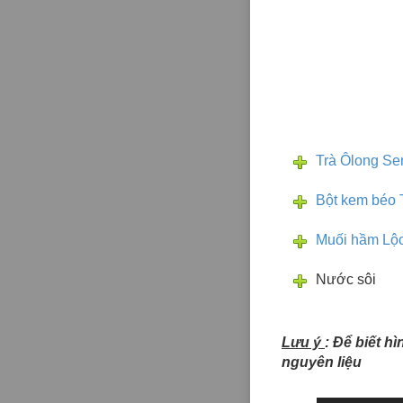
Trà Ôlong Se
Bột kem béo 
Muối hầm Lộc
Nước sôi
Lưu ý
: Để biết h
nguyên liệu