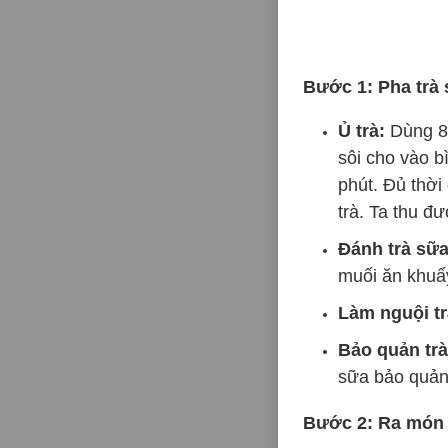
Bước 1: Pha tr
Ủ trà:
Dùng 8
sôi cho vào b
phút. Đủ thời 
trà. Ta thu đ
Đánh trà sữ
muối ăn khuấ
Làm nguội tr
Bảo quản trà
sữa bảo quản 
Bước 2: Ra món 