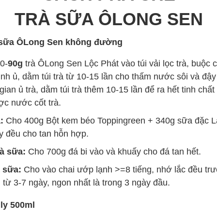
TRÀ SỮA ÔLONG SEN
à sữa ÔLong Sen không đường
0-
90g
trà ÔLong Sen Lộc Phát vào túi vải lọc trà, buộc c
ình ủ, dằm túi trà từ 10-15 lần cho thấm nước sôi và đậ
gian ủ trà, dằm túi trà thêm 10-15 lần để ra hết tinh chất t
ược nước cốt trà.
a:
Cho 400g Bột kem béo Toppingreen + 340g sữa đặc 
y đều cho tan hỗn hợp.
à sữa:
Cho 700g đá bi vào và khuấy cho đá tan hết.
 sữa:
Cho vào chai ướp lạnh >=8 tiếng, nhớ lắc đều trư
từ 3-7 ngày, ngon nhất là trong 3 ngày đầu.
ly 500ml