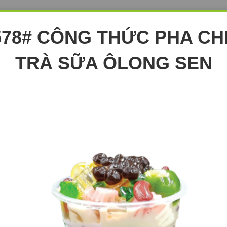
578# CÔNG THỨC PHA CH
TRÀ SỮA ÔLONG SEN