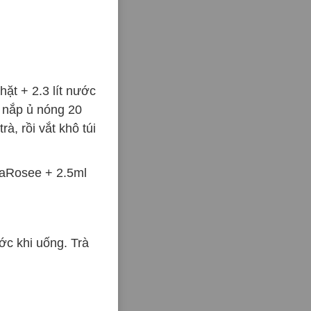
hặt + 2.3 lít nước
y nắp ủ nóng 20
rà, rồi vắt khô túi
LaRosee + 2.5ml
ớc khi uống. Trà