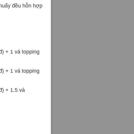
huấy đều hỗn hợp
) + 1 vá topping
) + 1 vá topping
) + 1.5 vá