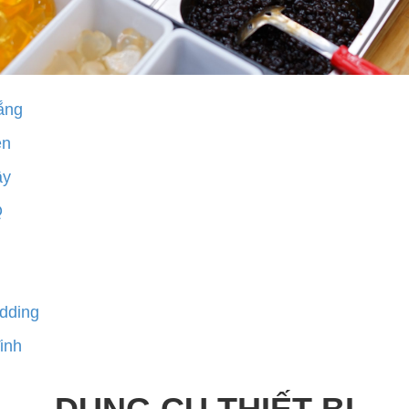
ắng
en
ây
Q
dding
inh