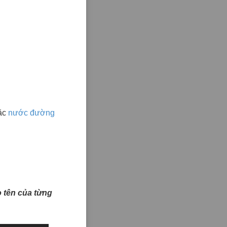
ặc
nước đường
ào tên của từng