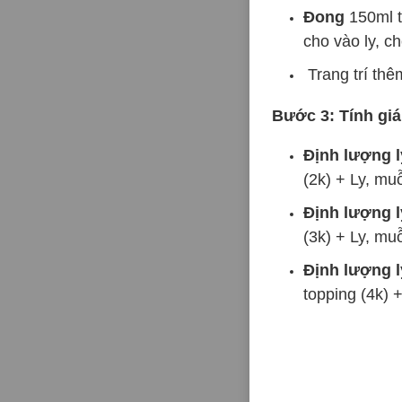
Đong
150ml 
cho vào ly, ch
Trang trí thê
Bước 3: Tính giá
Định lượng 
(2k) + Ly, mu
Định lượng l
(3k) + Ly, mu
Định lượng l
topping (4k) 