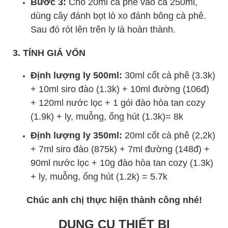
Bước 3:
Cho 20ml cà phê vào ca 250ml,
dùng cây đánh bọt lò xo đánh bông cà phê.
Sau đó rót lên trên ly là hoàn thành.
3. TÍNH GIÁ VỐN
Định lượng ly 500ml:
30ml cốt cà phê (3.3k)
+ 10ml siro đào (1.3k) + 10ml đường (106đ)
+ 120ml nước lọc + 1 gói đào hòa tan cozy
(1.9k) + ly, muỗng, ống hút (1.3k)= 8k
Định lượng ly 350ml:
20ml cốt cà phê (2,2k)
+ 7ml siro đào (875k) + 7ml đường (148đ) +
90ml nước lọc + 10g đào hòa tan cozy (1.3k)
+ ly, muỗng, ống hút (1.2k) = 5.7k
Chúc anh chị thực hiện thành công nhé!
DỤNG CỤ THIẾT BỊ