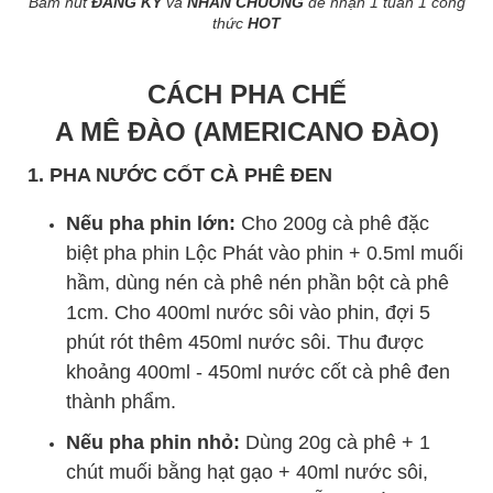
Bấm nút
ĐĂNG KÝ
và
NHẤN CHUÔNG
để nhận 1 tuần 1 công
thức
HOT
CÁCH PHA CHẾ
A MÊ ĐÀO (AMERICANO ĐÀO)
1. PHA NƯỚC CỐT CÀ PHÊ ĐEN
Nếu pha phin lớn:
Cho 200g cà phê đặc
biệt pha phin Lộc Phát vào phin + 0.5ml muối
hầm, dùng nén cà phê nén phần bột cà phê
1cm. Cho 400ml nước sôi vào phin, đợi 5
phút rót thêm 450ml nước sôi. Thu được
khoảng 400ml - 450ml nước cốt cà phê đen
thành phẩm.
Nếu pha phin nhỏ:
Dùng 20g cà phê + 1
chút muối bằng hạt gạo + 40ml nước sôi,