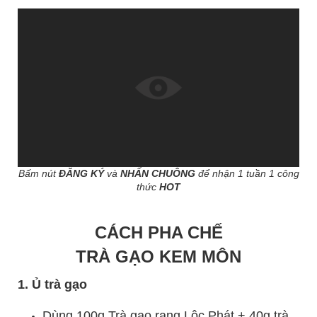
Bấm nút
ĐĂNG KÝ
và
NHẤN CHUÔNG
để nhận 1 tuần 1 công
thức
HOT
CÁCH PHA CHẾ
TRÀ GẠO KEM MÔN
1. Ủ trà gạo
Dùng 100g Trà gạo rang Lộc Phát + 40g trà