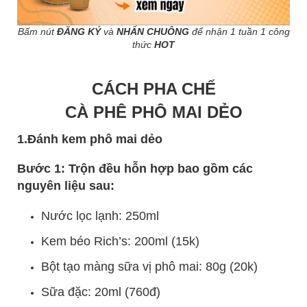
Bấm nút
ĐĂNG KÝ
và
NHẤN CHUÔNG
để nhận 1 tuần 1 công
thức
HOT
CÁCH PHA CHẾ
CÀ PHÊ PHÔ MAI DẺO
1.Đánh kem phô mai dẻo
Bước 1: Trộn đều hỗn hợp bao gồm các
nguyên liệu sau:
Nước lọc lạnh: 250ml
Kem béo Rich’s: 200ml (15k)
Bột tạo màng sữa vị phô mai: 80g (20k)
Sữa đặc: 20ml (760đ)