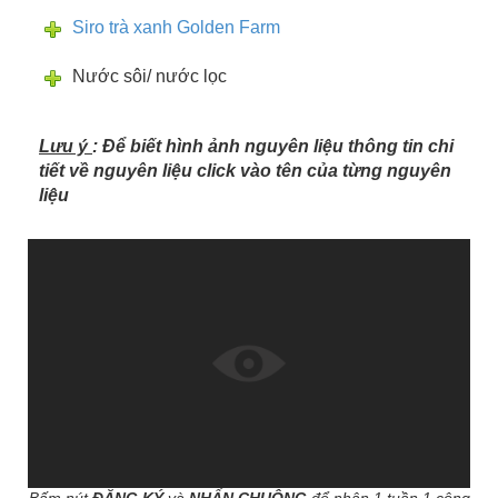
Siro trà xanh Golden Farm
Nước sôi/ nước lọc
Lưu ý
: Để biết hình ảnh nguyên liệu thông tin chi
tiết về nguyên liệu click vào tên của từng nguyên
liệu
Bấm nút
ĐĂNG KÝ
và
NHẤN CHUÔNG
để nhận 1 tuần 1 công