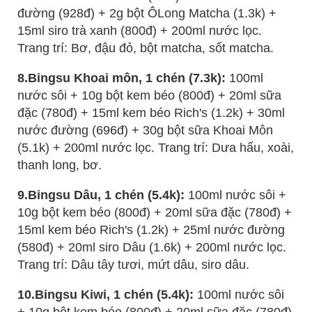
đường (928đ) + 2g bột ÔLong Matcha (1.3k) +
15ml siro trà xanh (800đ) + 200ml nước lọc.
Trang trí: Bơ, đậu đỏ, bột matcha, sốt matcha.
8.Bingsu Khoai môn, 1 chén (7.3k):
100ml
nước sôi + 10g bột kem béo (800đ) + 20ml sữa
đặc (780đ) + 15ml kem béo Rich's (1.2k) + 30ml
nước đường (696đ) + 30g bột sữa Khoai Môn
(5.1k) + 200ml nước lọc. Trang trí: Dưa hấu, xoài,
thanh long, bơ.
9.Bingsu Dâu, 1 chén (5.4k):
100ml nước sôi +
10g bột kem béo (800đ) + 20ml sữa đặc (780đ) +
15ml kem béo Rich's (1.2k) + 25ml nước đường
(580đ) + 20ml siro Dâu (1.6k) + 200ml nước lọc.
Trang trí: Dâu tây tươi, mứt dâu, siro dâu.
10.Bingsu Kiwi, 1 chén (5.4k):
100ml nước sôi
+ 10g bột kem béo (800đ) + 20ml sữa đặc (780đ)