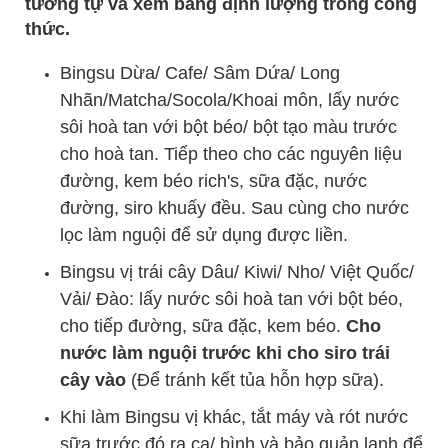
tương tự và xem bảng định lượng trong công
thức.
Bingsu Dừa/ Cafe/ Sâm Dứa/ Long
Nhãn/Matcha/Socola/Khoai môn, lấy nước
sôi hoà tan với bột béo/ bột tạo màu trước
cho hoà tan. Tiếp theo cho các nguyên liệu
đường, kem béo rich's, sữa đặc, nước
đường, siro khuấy đều. Sau cùng cho nước
lọc làm nguội để sử dụng được liền.
Bingsu vị trái cây Dâu/ Kiwi/ Nho/ Việt Quốc/
Vải/ Đào: lấy nước sôi hoà tan với bột béo,
cho tiếp đường, sữa đặc, kem béo.
Cho
nước làm nguội trước khi cho siro trái
cây vào
(Để tránh kết tủa hỗn hợp sữa).
Khi làm Bingsu vị khác, tắt máy và rót nước
sữa trước đó ra ca/ bình và bảo quản lạnh để