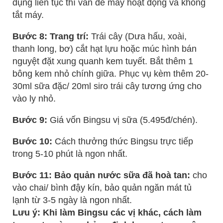
dụng liên tục thì vẫn để máy hoạt động và không
tắt máy.
Bước 8: Trang trí:
Trái cây (Dưa hấu, xoài,
thanh long, bơ) cắt hạt lựu hoặc múc hình bán
nguyệt đặt xung quanh kem tuyết. Bắt thêm 1
bông kem nhỏ chính giữa. Phục vụ kèm thêm 20-
30ml sữa đặc/ 20ml siro trái cây tương ứng cho
vào ly nhỏ.
Bước 9:
Giá vốn Bingsu vị sữa (5.495đ/chén).
Bước 10:
Cách thưởng thức Bingsu trực tiếp
trong 5-10 phút là ngon nhất.
Bước 11: Bảo quản nước sữa đã hoà tan:
cho
vào chai/ bình đậy kín, bảo quản ngăn mát tủ
lạnh từ 3-5 ngày là ngon nhất.
Lưu ý: Khi làm Bingsu các vị khác, cách làm