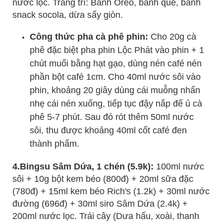
nước lọc. Trang trí: Bánh Oreo, bánh quế, bánh
snack socola, dừa sấy giòn.
Công thức pha cà phê phin:
Cho 20g cà
phê đặc biệt pha phin Lộc Phát vào phin + 1
chút muối bằng hạt gạo, dùng nén café nén
phần bột café 1cm. Cho 40ml nước sôi vào
phin, khoảng 20 giây dùng cái muỗng nhấn
nhẹ cái nén xuống, tiếp tục đậy nắp để ủ cà
phê 5-7 phút. Sau đó rót thêm 50ml nước
sôi, thu được khoảng 40ml cốt café đen
thành phẩm.
4.Bingsu Sâm Dứa, 1 chén (5.9k):
100ml nước
sôi + 10g bột kem béo (800đ) + 20ml sữa đặc
(780đ) + 15ml kem béo Rich's (1.2k) + 30ml nước
đường (696đ) + 30ml siro Sâm Dứa (2.4k) +
200ml nước lọc. Trái cây (Dưa hấu, xoài, thanh