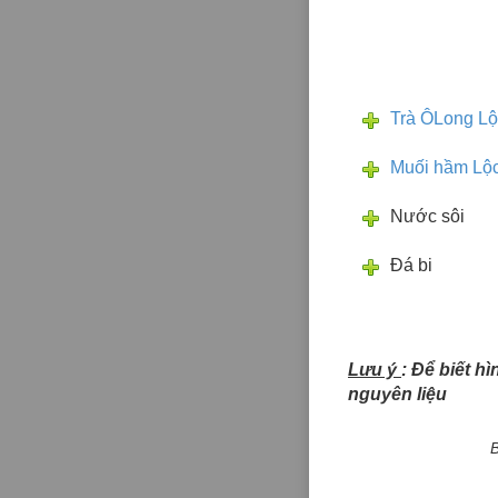
Trà ÔLong Lộ
Muối hầm Lộc
Nước sôi
Đá bi
Lưu ý
: Để biết h
nguyên liệu