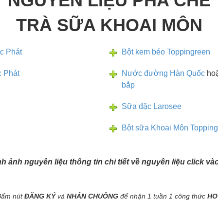
NGUYÊN LIỆU PHA CHẾ
TRÀ SỮA KHOAI MÔN
c Phát
Bột kem béo Toppingreen
 Phát
Nước đường Hàn Quốc
ho
bắp
Sữa đặc Larosee
Bột sữa Khoai Môn Topping
ình ảnh nguyên liệu thông tin chi tiết về nguyên liệu click v
Bấm nút
ĐĂNG KÝ
và
NHẤN CHUÔNG
để nhận 1 tuần 1 công thức
HO