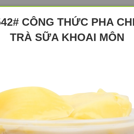
542# CÔNG THỨC PHA CH
TRÀ SỮA KHOAI MÔN