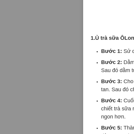
1.Ủ trà sữa ÔLo
Bước 1:
Sử dụ
Bước 2:
Dằm 
Sau đó dằm túi
Bước 3:
Cho 
tan. Sau đó c
Bước 4:
Cuối
chiết trà sữa
ngon hơn.
Bước 5:
Thàn