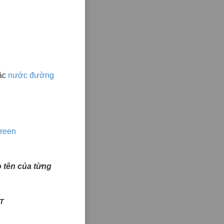
ặc
nước đường
reen
ào tên của từng
T