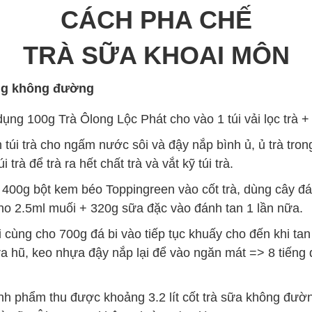
CÁCH PHA CHẾ
TRÀ SỮA KHOAI MÔN
ng không đường
ng 100g Trà Ôlong Lộc Phát cho vào 1 túi vải lọc trà + 2
túi trà cho ngấm nước sôi và đậy nắp bình ủ, ủ trà tron
 trà để trà ra hết chất trà và vắt kỹ túi trà.
400g bột kem béo Toppingreen vào cốt trà, dùng cây đ
ho 2.5ml muối + 320g sữa đặc vào đánh tan 1 lần nữa.
 cùng cho 700g đá bi vào tiếp tục khuấy cho đến khi tan
 ra hũ, keo nhựa đậy nắp lại để vào ngăn mát => 8 tiếng 
h phẩm thu được khoảng 3.2 lít cốt trà sữa không đường