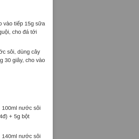
o vào tiếp 15g sữa
uội, cho đá tới
c sôi, dùng cây
g 30 giây, cho vào
+ 100ml nước sôi
4đ) + 5g bột
+ 140ml nước sôi