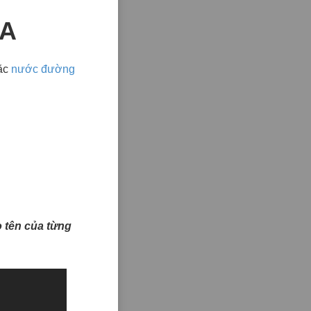
ỪA
ặc
nước đường
ào tên của từng