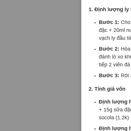
1. Định lượng ly
Bước 1:
Cho 
đặc + 20ml nư
vạch ly đầu ti
Bước 2:
Hòa 
đánh lò xo kh
tiếp 2 viên đá
Bước 3:
Rót 
2. Tính giá vốn
Định lượng l
+ 15g sữa đặ
socola (1.2k)
Định lượng l