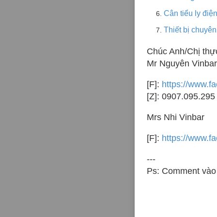
Cân tiểu ly điện
Thiết bị chuyê
Chúc Anh/Chị thực
Mr Nguyên Vinbar
[F]:
https://www.f
[Z]: 0907.095.295 
Mrs Nhi Vinbar
[F]:
https://www.f
---
Ps: Comment vào 