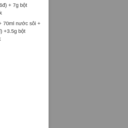
6đ) + 7g bột
k
 + 70ml nước sôi +
) +3.5g bột
k