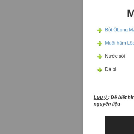
M
Bột ÔLong Ma
Muối hầm Lộc
Nước sôi
Đá bi
Lưu ý
: Để biết h
nguyên liệu