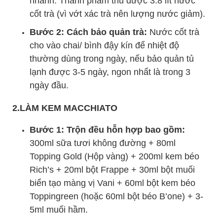
nhanh. Thành phẩm thu được 3.8 lít nước
cốt trà (vì vớt xác trà nên lượng nước giảm).
Bước 2: Cách bảo quản trà:
Nước cốt trà
cho vào chai/ bình đậy kín để nhiệt độ
thường dùng trong ngày, nếu bảo quản tủ
lạnh được 3-5 ngày, ngon nhất là trong 3
ngày đầu.
2.LÀM KEM MACCHIATO
Bước 1: Trộn đều hỗn hợp bao gồm:
300ml sữa tươi không đường + 80ml
Topping Gold (Hộp vàng) + 200ml kem béo
Rich’s + 20ml bột Frappe + 30ml bột muối
biển tạo màng vị Vani + 60ml bột kem béo
Toppingreen (hoặc 60ml bột béo B’one) + 3-
5ml muối hầm.