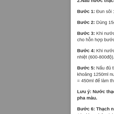
2.Nấu nước thạc
Bước 1:
Đun sôi 1
Bước 2:
Dùng 15g
Bước 3:
Khi nước 
cho hỗn hợp bước 
Bước 4:
Khi nước 
nhiệt (600-800độ)
Bước 5:
Nấu đủ th
khoảng 1250ml nư
= 450ml để làm th
Lưu ý: Nước thạc
pha màu.
Bước 6: Thạch n