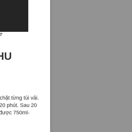
T
HU
chặt từng túi vải.
 20 phút. Sau 20
u được 750ml-