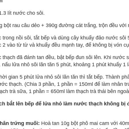
h
.3 lít nước cho sôi.
 bột rau câu dẻo + 390g đường cát trắng, trộn đều với 
trong nồi sôi, tắt bếp và dùng cây khuấy đảo nước sôi 5
2 vào từ từ và khuấy đều mạnh tay, để không bị vón cụ
thạch đã đánh tan đều, bật bếp đun sôi lên. Khi nước s
, nấu lửa nhỏ sôi lăn tăn 5 phút, khoảng 1 phút khuấy 1 
ời gian 5 phút lửa nhỏ sôi lăn tăn thì tắt bếp. Thành p
ớc thạch. (Chia 3 phần, 1 phần = 150ml để làm nhân tr
ạch trà sữa, 1 phần = 650ml làm thạch trà thái bên ngoài
h bắt lên bếp để lửa nhỏ làm nước thạch không bị đô
hân trứng muối:
Hoà tan 10g bột phô mai cam với 40m