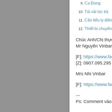
Ca Đong
Túi vải lọc trà
Cân tiểu ly điện
Thiết bị chuyê
Chúc Anh/Chị thực
Mr Nguyên Vinbar
[F]:
https://www.f
[Z]: 0907.095.295 
Mrs Nhi Vinbar
[F]:
https://www.f
---
Ps: Comment vào 