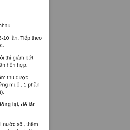
nhau.
-10 lần. Tiếp theo
c.
ôi thì giảm bớt
lần hỗn hợp.
hẩm thu được
ứng muối, 1 phần
).
ng lại, để lát
l nước sôi, thêm