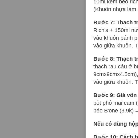
10ml kem béo rich
(Khuôn nhựa làm 
Bước 7: Thạch t
Rich's + 150ml nư
vào khuôn bánh p
vào giữa khuôn. 
Bước 8: Thạch tr
thạch rau câu ở b
9cmx9cmx4.5cm), 
vào giữa khuôn. 
Bước 9: Giá vốn
bột phô mai cam (
béo B'one (3.9k) =
Nếu có dùng hộp 
Bước 10: Cách b