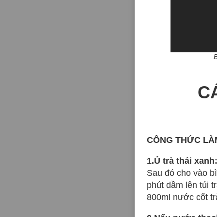
C
CÔNG THỨC LÀ
1.Ủ trà thái xanh
Sau đó cho vào bì
phút dầm lên túi 
800ml nước cốt trà