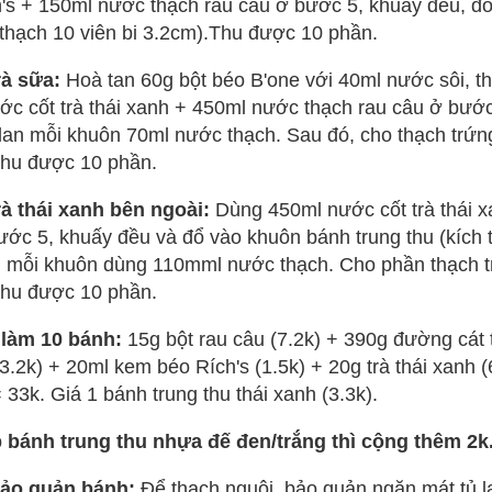
's + 150ml nước thạch rau câu ở bước 5, khuấy đều, đổ
thạch 10 viên bi 3.2cm).Thu được 10 phần.
rà sữa:
Hoà tan 60g bột béo B'one với 40ml nước sôi, 
ớc cốt trà thái xanh + 450ml nước thạch rau câu ở bướ
lan mỗi khuôn 70ml nước thạch. Sau đó, cho thạch trứ
Thu được 10 phần.
à thái xanh bên ngoài:
Dùng 450ml nước cốt trà thái 
ước 5, khuấy đều và đổ vào khuôn bánh trung thu (kích 
mỗi khuôn dùng 110mml nước thạch. Cho phần thạch t
Thu được 10 phần.
 làm 10 bánh:
15g bột rau câu (7.2k) + 390g đường cát 
3.2k) + 20ml kem béo Rích's (1.5k) + 20g trà thái xanh (
 33k. Giá 1 bánh trung thu thái xanh (3.3k).
bánh trung thu nhựa đế đen/trắng thì cộng thêm 2k
ảo quản bánh:
Để thạch nguội, bảo quản ngăn mát tủ l