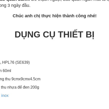
ong 3 ngày đầu.
Chúc anh chị thực hiện thành công nhé!
DỤNG CỤ THIẾT BỊ
m, HPL76 (SE639)
n 60ml
ung thu 9cmx9cmx4.5cm
 thu nhựa đế đen 200g
 inox