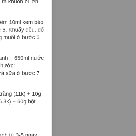
 ra khuôn bi lớn
thêm 10ml kem béo
c 5. Khuấy đều, đổ
ng muối ở bước 6
xanh + 650ml nước
thước:
rà sữa ở bước 7
trắng (11k) + 10g
6.3k) + 60g bột
.
ạnh từ 3-5 ngày,