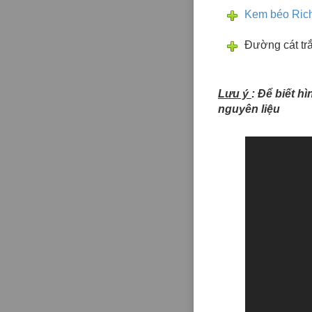
Kem béo Rich
Đường cát tr
Lưu ý
: Để biết h
nguyên liệu