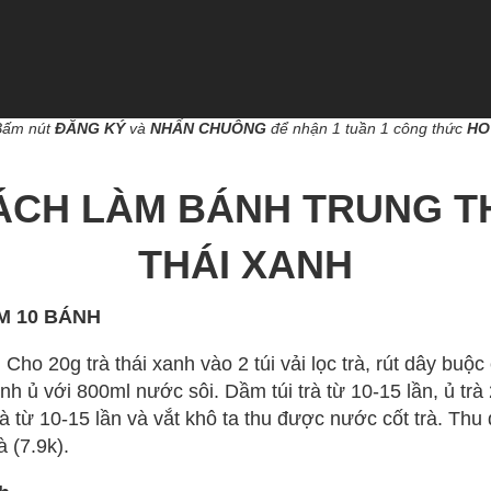
Bấm nút
ĐĂNG KÝ
và
NHẤN CHUÔNG
để nhận 1 tuần 1 công thức
HO
ÁCH LÀM BÁNH TRUNG T
THÁI XANH
M 10 BÁNH
:
Cho 20g trà thái xanh vào 2 túi vải lọc trà, rút dây buộc 
nh ủ với 800ml nước sôi. Dầm túi trà từ 10-15 lần, ủ trà
trà từ 10-15 lần và vắt khô ta thu được nước cốt trà. Th
 (7.9k).