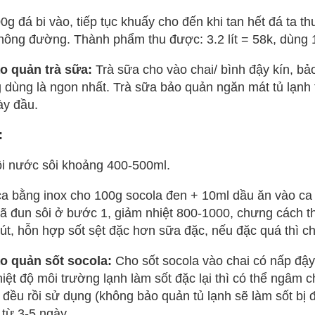
 đá bi vào, tiếp tục khuấy cho đến khi tan hết đá ta t
không đường. Thành phẩm thu được: 3.2 lít = 58k, dùng 
o quản trà sữa:
Trà sữa cho vào chai/ bình đậy kín, b
ng dùng là ngon nhất. Trà sữa bảo quản ngăn mát tủ lạnh
ày đầu.
:
i nước sôi khoảng 400-500ml.
a bằng inox cho 100g socola đen + 10ml dầu ăn vào ca 
ã đun sôi ở bước 1, giảm nhiệt 800-1000, chưng cách t
út, hỗn hợp sốt sệt đặc hơn sữa đặc, nếu đặc quá thì c
o quản sốt socola:
Cho sốt socola vào chai có nấp đậy
iệt độ môi trường lạnh làm sốt đặc lại thì có thể ngâm 
 đều rồi sử dụng (không bảo quản tủ lạnh sẽ làm sốt bị đ
 từ 3-5 ngày.