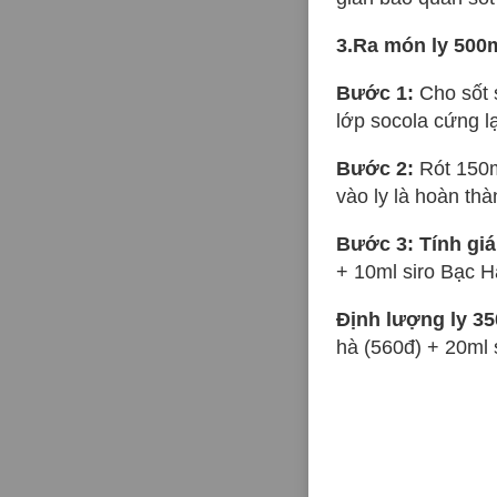
3.Ra món ly 500
Bước 1:
Cho sốt 
lớp socola cứng lạ
Bước 2:
Rót 150m
vào ly là hoàn thà
Bước 3: Tính giá
+ 10ml siro Bạc Hà
Định lượng ly 35
hà (560đ) + 20ml s