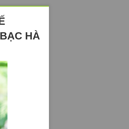
Ế
 BẠC HÀ