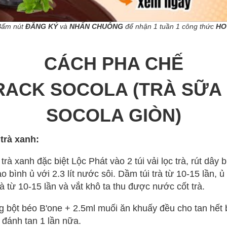
Bấm nút
ĐĂNG KÝ
và
NHẤN CHUÔNG
để nhận 1 tuần 1 công thức
HO
CÁCH PHA CHẾ
RACK SOCOLA (TRÀ SỮA
SOCOLA GIÒN)
 trà xanh:
rà xanh đặc biệt Lộc Phát vào 2 túi vải lọc trà, rút dây 
o bình ủ với 2.3 lít nước sôi. Dầm túi trà từ 10-15 lần, ủ
rà từ 10-15 lần và vắt khô ta thu được nước cốt trà.
 bột béo B'one + 2.5ml muối ăn khuấy đều cho tan hết 
đánh tan 1 lần nữa.