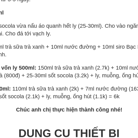
ml
socola vừa nấu áo quanh hết ly (25-30ml). Cho vào ngă
i. Cho đá tới vạch ly.
l trà sữa trà xanh + 10ml nước đường + 10ml siro Bạc 
nh.
 vốn ly 500ml:
150ml trà sữa trà xanh (2.7k) + 10ml n
 (800đ) + 25-30ml sốt socola (3.2k) + ly, muỗng, ống hú
0ml:
110ml trà sữa trà xanh (2k) + 7ml nước đường (163
ốt socola (2.1k) + ly, muỗng, ống hút (1.1k) = 6k
Chúc anh chị thực hiện thành công nhé!
DỤNG CỤ THIẾT BỊ