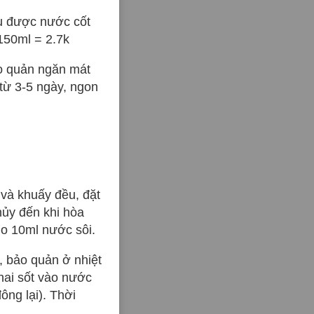
hu được nước cốt
150ml = 2.7k
ảo quản ngăn mát
 từ 3-5 ngày, ngon
và khuấy đều, đặt
hủy đến khi hòa
ho 10ml nước sôi.
, bảo quản ở nhiệt
chai sốt vào nước
ông lại). Thời