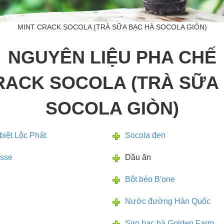
MINT CRACK SOCOLA (TRÀ SỮA BẠC HÀ SOCOLA GIÒN)
NGUYÊN LIỆU PHA CHẾ
RACK SOCOLA (TRÀ SỮA
SOCOLA GIÒN)
biệt Lộc Phát
Socola đen
osse
Dầu ăn
Bột béo B'one
Nước đường Hàn Quốc
Siro bạc hà Golden Farm