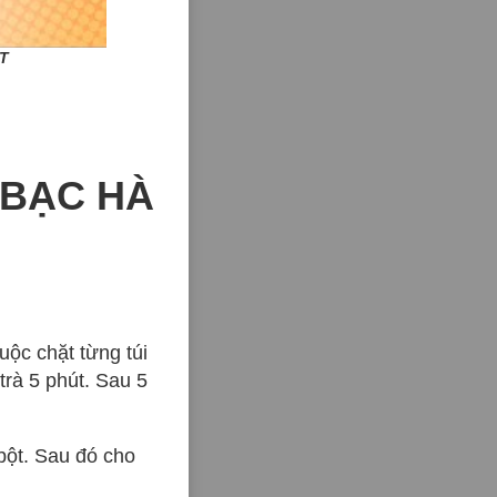
T
 BẠC HÀ
buộc chặt từng túi
 trà 5 phút. Sau 5
bột. Sau đó cho