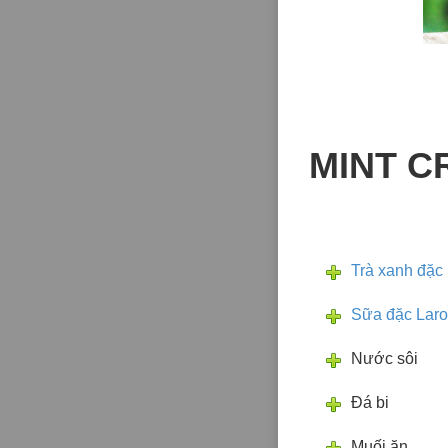
MINT C
Trà xanh đặc 
Sữa đặc Lar
Nước sôi
Đá bi
Muối ăn