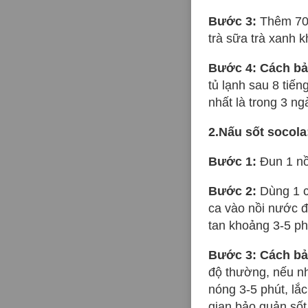
Bước 3:
Thêm 700g
trà sữa trà xanh 
Bước 4: Cách bả
tủ lạnh sau 8 tiế
nhất là trong 3 ng
2.Nấu sốt socola
Bước 1:
Đun 1 nồ
Bước 2:
Dùng 1 c
ca vào nồi nước đ
tan khoảng 3-5 ph
Bước 3: Cách bả
độ thường, nếu nh
nóng 3-5 phút, lắc
gian bảo quản sốt