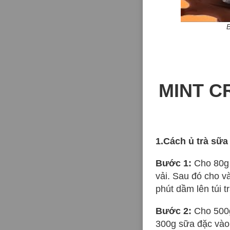
MINT C
1.Cách ủ trà sữa
Bước 1:
Cho 80g t
vải. Sau đó cho và
phút dầm lên túi t
Bước 2:
Cho 500g
300g sữa đặc vào 