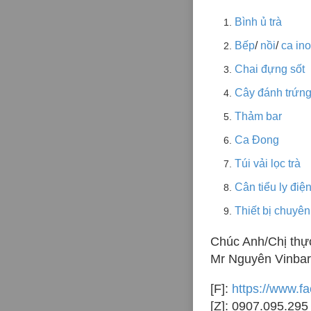
Bình ủ trà
Bếp
/
nồi
/
ca in
Chai đựng sốt
Cây đánh trứng
Thảm bar
Ca Đong
Túi vải lọc trà
Cân tiểu ly điện
Thiết bị chuyê
Chúc Anh/Chị thực
Mr Nguyên Vinbar
[F]:
https://www.f
[Z]: 0907.095.295 