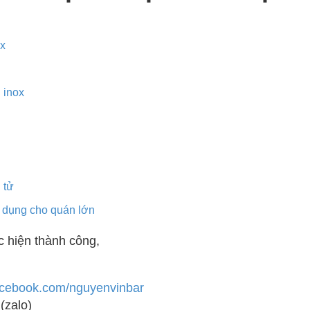
ox
 inox
 tử
n dụng cho quán lớn
 hiện thành công,
acebook.com/nguyenvinbar
(zalo)