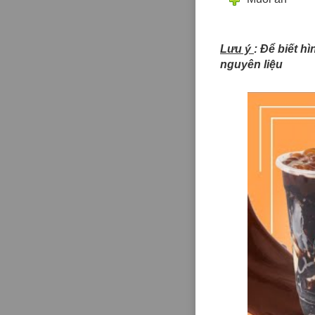
Lưu ý
: Để biết h
nguyên liệu