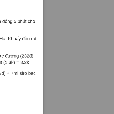
n đông 5 phút cho
Hà. Khuấy đều rót
ước đường (232đ)
t (1.3k) = 8.2k
đ) + 7ml siro bạc