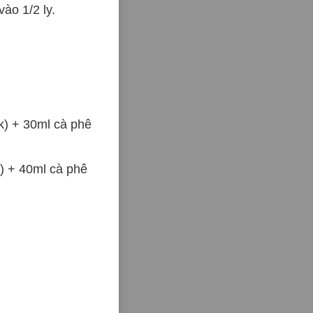
ào 1/2 ly.
k) + 30ml cà phê
k) + 40ml cà phê