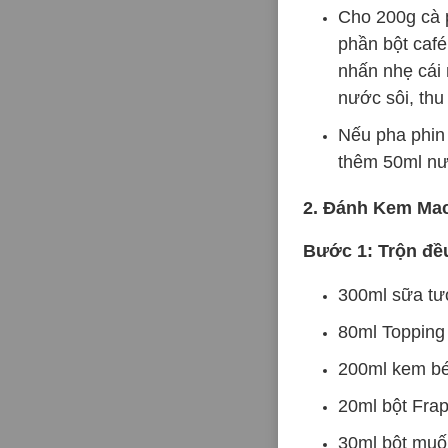
Cho 200g cà p
phần bột caf
nhấn nhẹ cái 
nước sôi, thu
Nếu pha phin 
thêm 50ml nư
2. Đánh Kem Mac
Bước 1: Trộn đề
300ml sữa tư
80ml Topping
200ml kem bé
20ml bột Fra
30ml bột muối