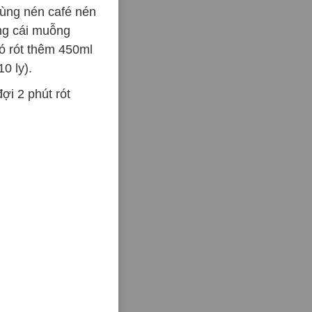
dùng nén café nén
ng cái muỗng
đó rót thêm 450ml
0 ly).
ợi 2 phút rót