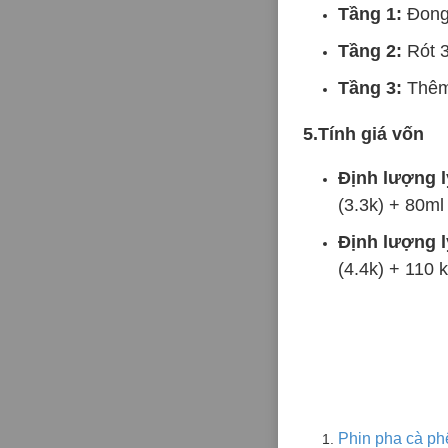
Tầng 1:
Đong 
Tầng 2:
Rót 3
Tầng 3:
Thêm 
5.Tính giá vốn
Định lượng l
(3.3k) + 80ml
Định lượng l
(4.4k) + 110 
Phin pha cà ph