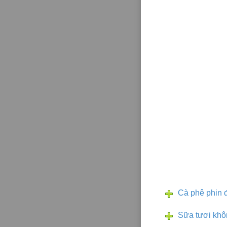
Cà phê phin đ
Sữa tươi kh