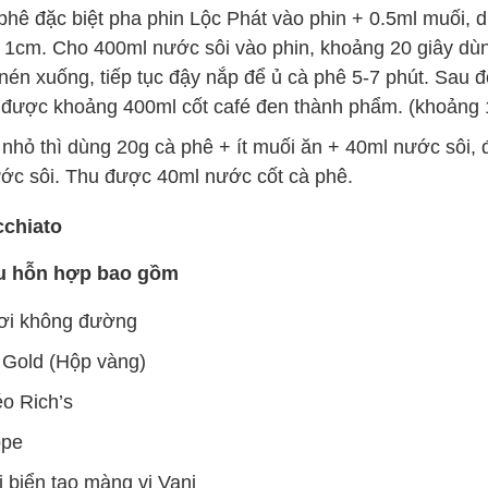
hê đặc biệt pha phin Lộc Phát vào phin + 0.5ml muối, 
é 1cm. Cho 400ml nước sôi vào phin, khoảng 20 giây dù
nén xuống, tiếp tục đậy nắp để ủ cà phê 5-7 phút. Sau 
 được khoảng 400ml cốt café đen thành phẩm. (khoảng 1
nhỏ thì dùng 20g cà phê + ít muối ăn + 40ml nước sôi, đ
ớc sôi. Thu được 40ml nước cốt cà phê.
chiato
u hỗn hợp bao gồm
ơi không đường
 Gold (Hộp vàng)
o Rich’s
ppe
 biển tạo màng vị Vani