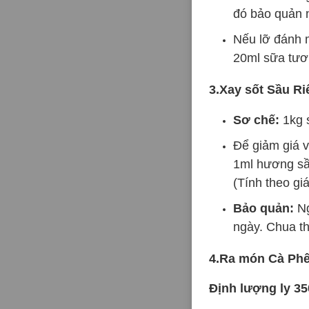
đó bảo quản 
Nếu lỡ đánh 
20ml sữa tươ
3.Xay sốt Sầu R
Sơ chế:
1kg 
Để giảm giá v
1ml hương sầ
(Tính theo gi
Bảo quản:
Ng
ngày. Chua t
4.Ra món Cà Phê
Định lượng ly 3