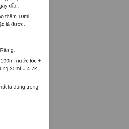
gày đầu.
ho thêm 10ml -
ặc là được.
 Riêng.
 100ml nước lọc +
dùng 30ml = 4.7k
ất là dùng trong