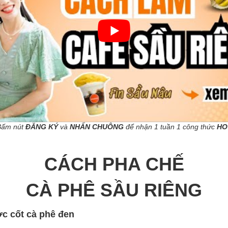
Bấm nút
ĐĂNG KÝ
và
NHẤN CHUÔNG
để nhận 1 tuần 1 công thức
HO
CÁCH PHA CHẾ
CÀ PHÊ SẦU RIÊNG
c cốt cà phê đen