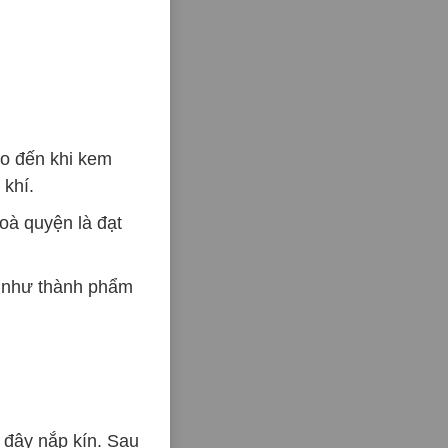
o đến khi kem
 khí.
oà quyện là đạt
t như thành phẩm
 đậy nắp kín. Sau