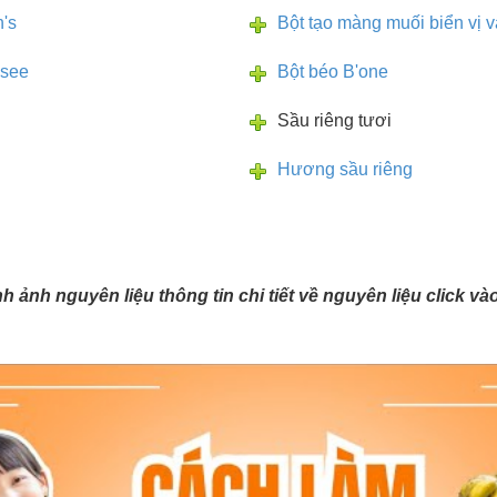
's
Bột tạo màng muối biển vị v
osee
Bột béo B'one
Sầu riêng tươi
Hương sầu riêng
ình ảnh nguyên liệu thông tin chi tiết về nguyên liệu click v