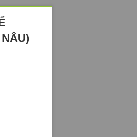
Ế
 NÂU)