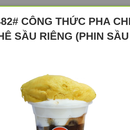
482# CÔNG THỨC PHA CH
HÊ SẦU RIÊNG (PHIN SẦU