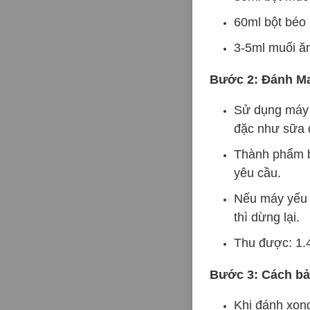
60ml bột béo 
3-5ml muối ă
Bước 2: Đánh M
Sử dụng máy 
đặc như sữa đ
Thành phẩm b
yêu cầu.
Nếu máy yếu t
thì dừng lại.
Thu được: 1.4
Bước 3: Cách bả
Khi đánh xong