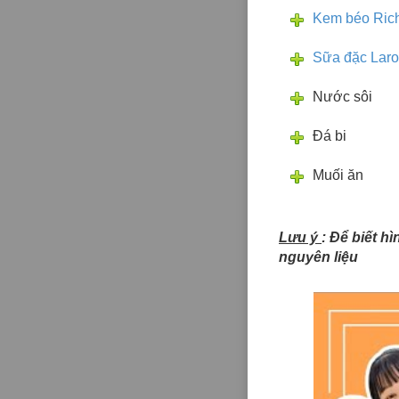
Kem béo Rich
Sữa đặc Lar
Nước sôi
Đá bi
Muối ăn
Lưu ý
: Để biết h
nguyên liệu