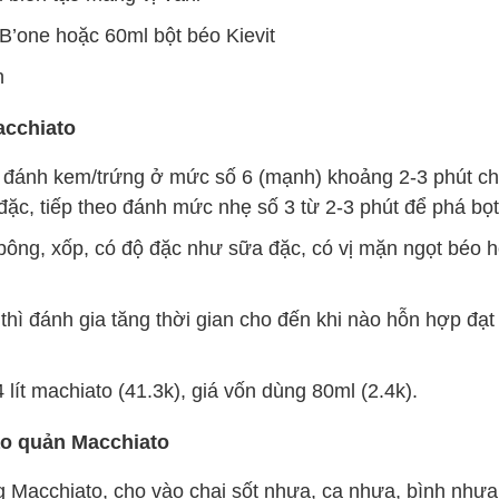
B’one hoặc 60ml bột béo Kievit
n
acchiato
đánh kem/trứng ở mức số 6 (mạnh) khoảng 2-3 phút ch
ặc, tiếp theo đánh mức nhẹ số 3 từ 2-3 phút để phá bọt
ông, xốp, có độ đặc như sữa đặc, có vị mặn ngọt béo h
hì đánh gia tăng thời gian cho đến khi nào hỗn hợp đạ
 lít machiato (41.3k), giá vốn dùng 80ml (2.4k).
o quản Macchiato
 Macchiato, cho vào chai sốt nhựa, ca nhựa, bình nhựa