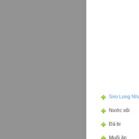
Siro Long Nh
Nước sôi
Đá bi
Muối ăn