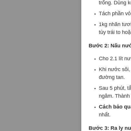
trống. Dùng k
Tách phần vỏ 
1kg nhãn tươi
tùy trái to ho
Bước 2: Nấu nư
Cho 2.1 lít n
Khi nước sôi,
đường tan.
Sau 5 phút, t
ngâm. Thành 
Cách bảo qu
nhất.
Bước 3: Ra ly n