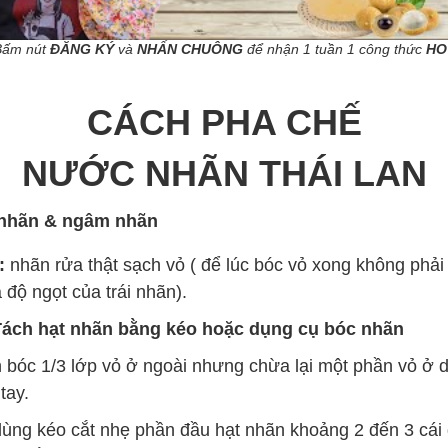
Bấm nút
ĐĂNG KÝ
và
NHẤN CHUÔNG
để nhận 1 tuần 1 công thức
HO
CÁCH PHA CHẾ
NƯỚC NHÃN THÁI LAN
 nhãn & ngâm nhãn
:
nhãn rửa thật sạch vỏ ( để lúc bóc vỏ xong không phải r
độ ngọt của trái nhãn).
Tách hạt nhãn bằng kéo hoặc dụng cụ bóc nhãn
 bóc 1/3 lớp vỏ ở ngoài nhưng chừa lại một phần vỏ ở 
tay.
dùng kéo cắt nhẹ phần đầu hạt nhãn khoảng 2 đến 3 cái