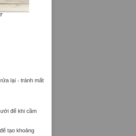
T
ửa lại - tránh mất
dưới để khi cầm
 để tạo khoảng