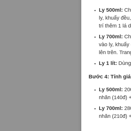
Ly 500ml:
Cho
ly, khuấy đều
trí thêm 1 lá
Ly 700ml:
Cho
vào ly, khuấy
lên trên. Tran
Ly 1 lít:
Dùng 
Bước 4: Tính giá
Ly 500ml:
200
nhãn (140đ) +
Ly 700ml:
280
nhãn (210đ) +