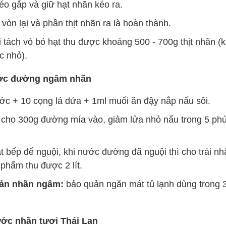
éo gắp và giữ hạt nhãn kéo ra.
vòn lại và phần thịt nhãn ra là hoàn thành.
 tách vỏ bỏ hạt thu được khoảng 500 - 700g thịt nhãn (k
ặc nhỏ).
ớc đường ngâm nhãn
ước + 10 cọng lá dứa + 1ml muối ăn đậy nắp nấu sôi.
 cho 300g đường mía vào, giảm lửa nhỏ nấu trong 5 phú
ắt bếp để nguội, khi nước đường đã nguội thì cho trái n
phẩm thu được 2 lít.
ản nhãn ngâm:
bảo quản ngăn mát tủ lạnh dùng trong 
ước nhãn tươi Thái Lan