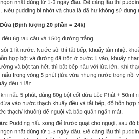
ngon nhất dùng từ 1-3 ngày đầu. Để càng lâu thì puddin
 Nếu pudding bị nhớt và chua là đã hư không sử dụng 
 Dừa (Định lượng 20 phần = 24k)
 đều 6g rau câu và 150g đường trắng.
ôi 1 lít nước. Nước sôi thì tắt bếp, khuấy tản nhiệt kho
 hỗn hợp bột và đường đã trộn ở bước 1 vào, khuấy nha
ờng và bột tan hết, thì bật bếp nấu với lửa lớn. Khi thạch
 nấu trong vòng 5 phút (lửa vừa nhưng nước trong nồi v
ấy đều 1 lần.
khi nấu 5 phút, dùng 80g bột cốt dừa Lộc Phát + 50ml n
dừa vào nước thạch khuấy đều và tắt bếp, đổ hỗn hợp r
ước thạch/ khuôn) để nguội và bảo quản ngăn mát.
ản:
Pudding nấu xong để trước quạt cho nguội, sau đó 
ngon nhất dùng từ 1-3 ngày đầu. Để càng lâu thì puddin