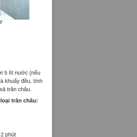
T
i 5 lít nước (nếu
và khuấy đều, tính
xả trân châu.
loại trân châu:
 2 phút