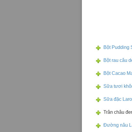
Bột Pudding 
Bột rau câu d
Bột Cacao Ma
Sữa tươi khô
Sữa đặc Lar
Trân châu đe
Đường nâu L