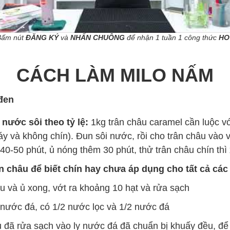
Bấm nút
ĐĂNG KÝ
và
NHẤN CHUÔNG
để nhận 1 tuần 1 công thức
HO
CÁCH LÀM MILO NẤM
đen
nước sôi theo tỷ lệ:
1kg trân châu caramel cần luộc vớ
áy và không chín). Đun sôi nước, rồi cho trân châu vào 
 40-50 phút, ủ nóng thêm 30 phút, thử trân châu chín thì 
n châu để biết chín hay chưa áp dụng cho tất cả các 
u và ủ xong, vớt ra khoảng 10 hạt và rửa sạch
 nước đá, có 1/2 nước lọc và 1/2 nước đá
 đã rửa sạch vào ly nước đá đã chuẩn bị khuấy đều, để