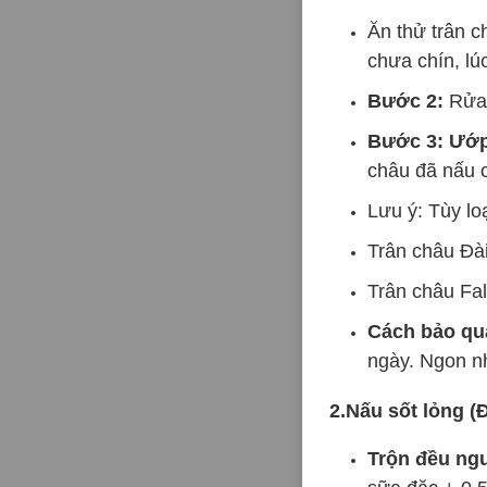
Ăn thử trân c
chưa chín, lú
Bước 2:
Rửa 
Bước 3: Ướp
châu đã nấu c
Lưu ý: Tùy lo
Trân châu Đài
Trân châu Fal
Cách bảo qu
ngày. Ngon nh
2.Nấu sốt lỏng (
Trộn đều ng