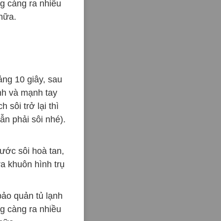
g càng ra nhiều
nữa.
ảng 10 giây, sau
nh và mạnh tay
 sôi trở lại thì
ẫn phải sôi nhé).
ước sôi hoà tan,
a khuôn hình trụ
bảo quản tủ lạnh
g càng ra nhiều