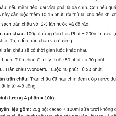
hâu: nếu mềm dẻo, dai vừa phải là đã chín. Còn nếu quá
c này cần luộc thêm 10-15 phút, rồi thử lại cho đến khi c
sạch trân châu với 2-3 lần nước và để ráo.
 trân châu:
100g đường đen Lộc Phát + 200ml nước lọc
hín. Trộn đều trân châu với đường.
ại trân châu sẽ có thời gian luộc khác nhau
 Loan, Trân châu Gia Uy: Luộc 50 phút - ủ 30 phút.
u, Trân châu Wonderful: Luộc 40 phút - ủ 30 phút.
ản trân châu:
Trân châu đã nấu chín đem ướp nước đư
ất là từ 4-8 tiếng.
Định lượng 4 phần = 10k)
uyên liệu gồm:
25g bột cacao + 100ml sữa tươi không