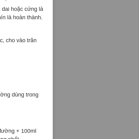
 dai hoặc cứng là
hín là hoàn thành.
, cho vào trân
ờng dùng trong
 đường + 100ml