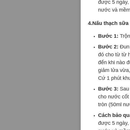
được 5 ngày, 
nước và mềm.
4.Nấu thạch sữa
Bước 1:
Trộn
Bước 2:
Đun s
đó cho từ từ
đến khi nào đư
giảm lửa vừa,
Cứ 1 phút khu
Bước 3:
Sau 
cho nước cốt 
tròn (50ml n
Cách bảo qu
được 5 ngày, 