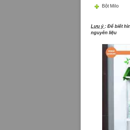
Bột Milo
Lưu ý
: Để biết h
nguyên liệu