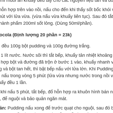
ml muối ăn khuấy đều tay cho các nguyên liệu tan và đồ
hỗn hợp trên vào nồi, nấu cho đến khi thấy sốt bốc khói v
út với lửa vừa. (vừa nấu vừa khuấy liên tục). Sau đó tắ
thành phẩm 200ml sốt lỏng. (Dùng 50ml/phần).
ocola (Định lượng 20 phần = 23k)
 đều 100g bột pudding và 100g đường trắng.
1 lít nước. Nước sôi thì tắt bếp, khuấy tản nhiệt khoảng
n hợp bột và đường đã trộn ở bước 1 vào, khuấy nhanh 
và bột tan hết, thì bật bếp nấu với lửa lớn. Khi Pudding s
 nấu trong vòng 5 phút (lửa vừa nhưng nước trong nồi v
ấy đều 1 lần.
khi nấu 5 phút, tắt bếp, đổ hỗn hợp ra khuôn hình bán 
), để nguội và bảo quản ngăn mát.
ản:
Pudding nấu xong để trước quạt cho nguội, sau đó 