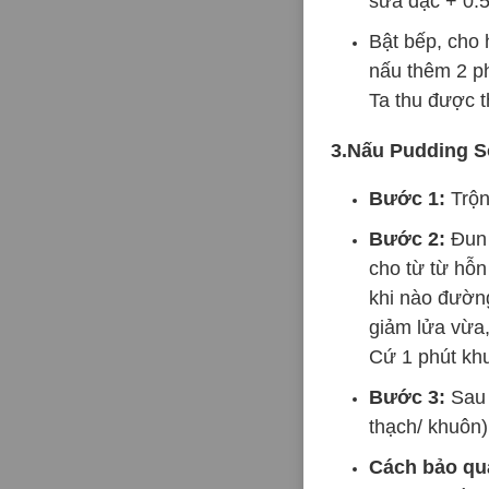
sữa đặc + 0.5
Bật bếp, cho 
nấu thêm 2 ph
Ta thu được 
3.Nấu Pudding S
Bước 1:
Trộn
Bước 2:
Đun 
cho từ từ hỗ
khi nào đường 
giảm lửa vừa,
Cứ 1 phút khu
Bước 3:
Sau 
thạch/ khuôn
Cách bảo qu