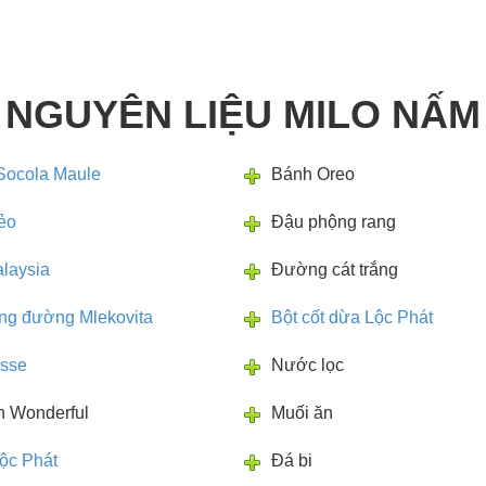
NGUYÊN LIỆU MILO NẤM
Milo Nấm
Socola Maule
Bánh Oreo
ẻo
Đậu phộng rang
laysia
Đường cát trắng
ng đường Mlekovita
Bột cốt dừa Lộc Phát
osse
Nước lọc
n Wonderful
Muối ăn
ộc Phát
Đá bi