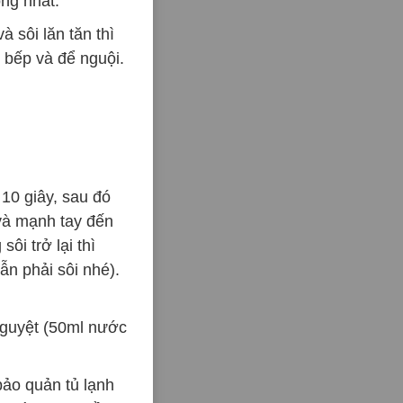
ng nhất.
à sôi lăn tăn thì
t bếp và để nguội.
 10 giây, sau đó
và mạnh tay đến
ôi trở lại thì
ẫn phải sôi nhé).
nguyệt (50ml nước
bảo quản tủ lạnh