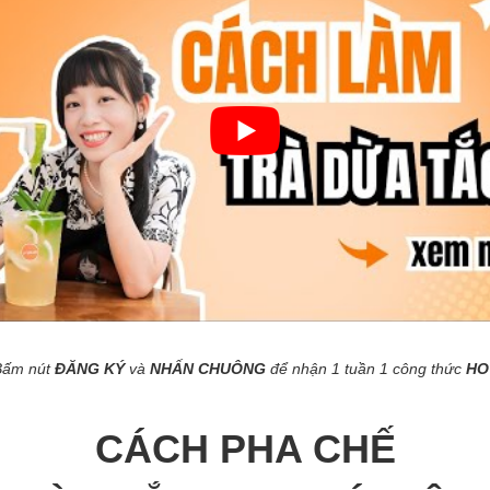
Bấm nút
ĐĂNG KÝ
và
NHẤN CHUÔNG
để nhận 1 tuần 1 công thức
HO
CÁCH PHA CHẾ