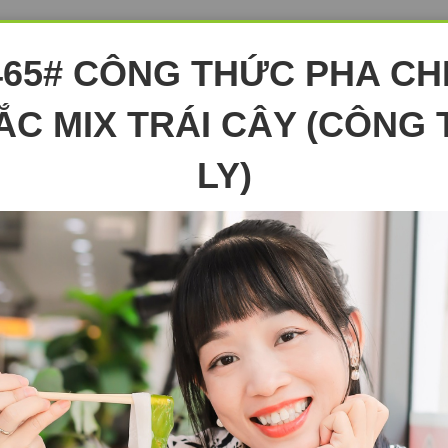
465# CÔNG THỨC PHA CH
ẮC MIX TRÁI CÂY (CÔNG 
LY)