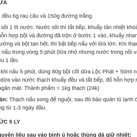
DỪA
 đều 6g rau câu và 150g đường trắng.
ôi 1 lít nước. Nước sôi thì tắt bếp, khuấy tản nhiệt kho
 hỗn hợp bột và đường đã trộn ở bước 1 vào, khuấy nha
ờng và bột tan hết, thì bật bếp nấu với lửa lớn. Khi thạch
 nấu trong vòng 5 phút (lửa nhỏ nhưng nước trong nồi v
u 1 lần.
khi nấu 5 phút, dùng 80g bột cốt dừa Lộc Phát + 50ml n
dừa vào nước thạch khuấy đều và tắt bếp, đổ hỗn hợp 
ngăn mát. Thành phẩm = 1kg thạch (24k)
ản:
Thạch nấu xong để nguội, sau đó bảo quản tủ lạnh đ
g từ 1-3 ngày đầu.
ỨC 5 LY
guyên liệu sau vào bình ủ hoặc thùng đá giữ nhiệt: