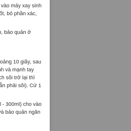
 vào máy xay sinh
ốt, bỏ phần xác,
h, bảo quản ở
hoảng 10 giây, sau
nh và mạnh tay
 sôi trở lại thì
ẫn phải sôi). Cứ 1
 - 300ml) cho vào
 và bảo quản ngăn