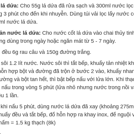
lá dứa:
Cho 55g lá dứa đã rửa sạch và 300ml nước lọc
g 3 phút cho đến khi nhuyễn. Dùng túi vải lọc lấy nước c
ml nước lá dứa.
ản nước lá dứa:
Cho nước cốt lá dứa vào chai thủy tin
ng dùng trong ngày hoặc ngăn mát từ 5 - 7 ngày.
 đều 6g rau câu và 150g đường trắng.
ôi 1.2 lít nước. Nước sôi thì tắt bếp, khuấy tản nhiệt k
 hỗn hợp bột và đường đã trộn ở bước 2 vào, khuấy nha
ờng và bột tan hết, thì bật bếp nấu với lửa lớn. Khi thạch
 nấu trong vòng 5 phút (lửa nhỏ nhưng nước trong nồi v
u 1 lần.
khi nấu 5 phút, dùng nước lá dứa đã xay (khoảng 275ml
uấy đều và tắt bếp, đổ hỗn hợp ra khay inox, để nguội
ẩm = 1.5 kg thạch (8k)