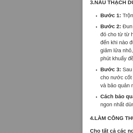
3.NẤU THẠCH 
Bước 1:
Trộn
Bước 2:
Đun s
đó cho từ từ
đến khi nào đư
giảm lửa nhỏ,
phút khuấy đề
Bước 3:
Sau 
cho nước cốt 
và bảo quản 
Cách bảo qu
ngon nhất dùn
4.LÀM CÔNG TH
Cho tất cả các n