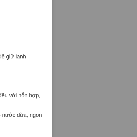
để giữ lạnh
ều với hỗn hợp,
o nước dừa, ngon