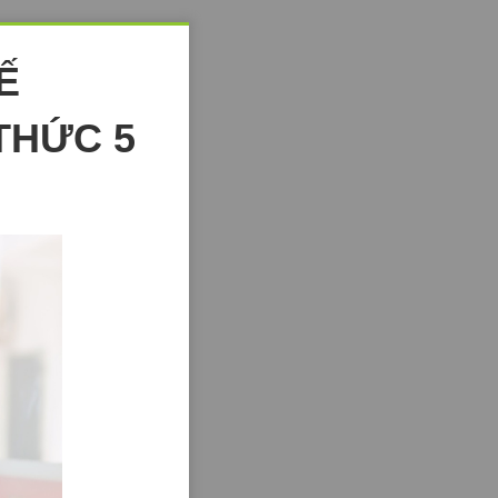
Ế
THỨC 5