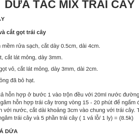
DỪA TẮC MIX TRÁI CÂY
ÂY
à cắt gọt trái cây
 mềm rửa sạch, cắt dày 0.5cm, dài 4cm.
t, cắt lát mỏng, dày 3mm.
ọt vỏ, cắt lát mỏng, dày 3mm, dài 2cm.
ỏng đã bỏ hạt.
cả hỗn hợp ở bước 1 vào trộn đều với 20ml nước đườn
 ngâm hỗn hợp trái cây trong vòng 15 - 20 phút để ngấm
h với nước, cắt dài khoảng 3cm vào chung với trái cây.
m trái cây và 5 phần trái cây ( 1 vá lỗ/ 1 ly) = (8.5k)
LÁ DỨA