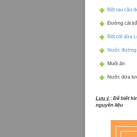
Bột rau câu d
Đường cát tr
Bột cốt dừa L
Nước đường
Muối ăn
Nước dừa tươi
Lưu ý
: Để biết h
nguyên liệu