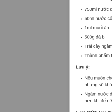
750ml nước d
50ml nước cố
1ml muối ăn
500g đá bi
Trái cây ngâm
Thành phẩm th
Lưu ý:
Nếu muốn cho
nhưng sẽ khó
Ngâm nước dừ
hơn khi để ri