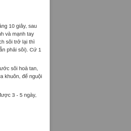
ảng 10 giây, sau
nh và mạnh tay
 sôi trở lại thì
ẫn phải sôi). Cứ 1
ước sôi hoà tan,
ra khuôn, để nguội
ược 3 - 5 ngày,