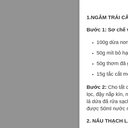
1.NGÂM TRÁI C
Bước 1: Sơ chế v
100g dừa non
50g mít bỏ hạ
50g thơm đã g
15g tắc cắt m
Bước 2:
Cho tất 
lọc, đậy nắp kín,
lá dứa đã rửa sạc
được 50ml nước ngâ
2. NẤU THẠCH 