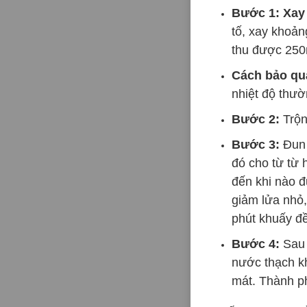
Bước 1: Xay 
tố, xay khoản
thu được 250
Cách bảo qu
nhiệt độ thườ
Bước 2:
Trộn
Bước 3:
Đun s
đó cho từ từ
đến khi nào đư
giảm lửa nhỏ,
phút khuấy đề
Bước 4:
Sau 
nước thạch kh
mát. Thành ph