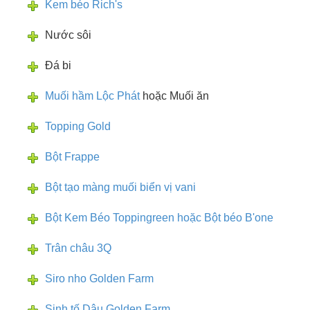
Kem béo Rich's
Nước sôi
Đá bi
Muối hầm Lộc Phát
hoặc Muối ăn
Topping Gold
Bột Frappe
Bột tạo màng muối biển vị vani
Bột Kem Béo Toppingreen
hoặc Bột béo B'one
Trân châu 3Q
Siro nho Golden Farm
Sinh tố Dâu Golden Farm