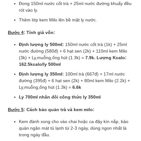
Đong 150ml nước cốt trà + 25ml nước đường khuấy đều
rót vào ly.
Thêm lớp kem Milo lên bề mặt ly nước.
Bước 4
: Tính giá vốn:
Định lượng ly 500ml:
150ml nước cốt trà (1k) + 25ml
nước đường (580đ) + 6 hạt sen (2k) + 110ml kem Milo
(3k) + Ly,muỗng,ống hút (1.3k) =
7.9k. Lượng Kcalo:
162.5kcalo/ly 500ml
Định lượng ly 350ml:
100ml trà (667đ) + 17ml nước
đường (395đ) + 6 hạt sen (2k) + 80ml kem Milo (2.2k) +
Ly,muỗng,ống hút (1.3k) =
6.6k
Ly 700ml nhân đôi công thức ly 350ml
Bước 5
: Cách bảo quản trà và kem milo:
Kem đánh xong cho vào chai hoặc ca đậy kín nắp, bảo
quản ngăn mát tủ lạnh từ 2-3 ngày, dùng ngon nhất là
trong ngày đầu.