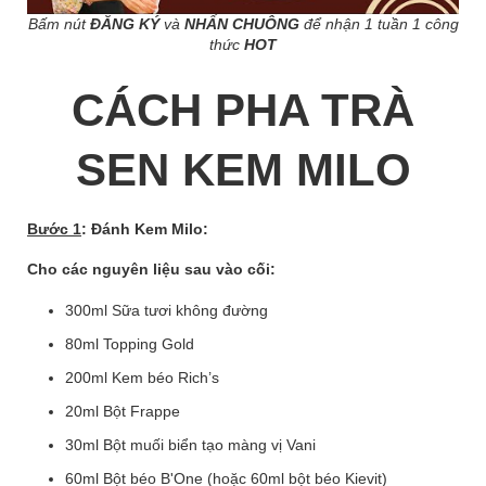
Bấm nút
ĐĂNG KÝ
và
NHẤN CHUÔNG
để nhận 1 tuần 1 công
thức
HOT
CÁCH PHA TRÀ
SEN KEM MILO
Bước 1
: Đánh Kem Milo:
Cho các nguyên liệu sau vào cối:
300ml Sữa tươi không đường
80ml Topping Gold
200ml Kem béo Rich’s
20ml Bột Frappe
30ml Bột muối biển tạo màng vị Vani
60ml Bột béo B'One (hoặc 60ml bột béo Kievit)