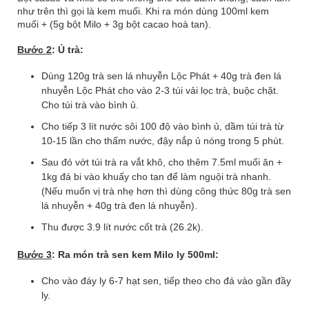
như trên thì gọi là kem muối. Khi ra món dùng 100ml kem
muối + (5g bột Milo + 3g bột cacao hoà tan).
Bước 2
: Ủ trà:
Dùng 120g trà sen lá nhuyễn Lộc Phát + 40g trà đen lá
nhuyễn Lộc Phát cho vào 2-3 túi vải lọc trà, buộc chặt.
Cho túi trà vào bình ủ.
Cho tiếp 3 lít nước sôi 100 độ vào bình ủ, dầm túi trà từ
10-15 lần cho thấm nước, đậy nắp ủ nóng trong 5 phút.
Sau đó vớt túi trà ra vắt khô, cho thêm 7.5ml muối ăn +
1kg đá bi vào khuấy cho tan để làm nguội trà nhanh.
(Nếu muốn vị trà nhẹ hơn thì dùng công thức 80g trà sen
lá nhuyễn + 40g trà đen lá nhuyễn).
Thu được 3.9 lít nước cốt trà (26.2k).
Bước 3
: Ra món trà sen kem Milo ly 500ml:
Cho vào đáy ly 6-7 hạt sen, tiếp theo cho đá vào gần đầy
ly.