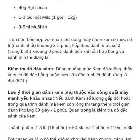
40g Bột cacao
1
-3 Gói bột Milo (1 gói = 12g)
3
-5ml Muối ăn
Trộn đều hỗn hợp với nhau. Sử dụng máy đánh kem ở mức số
6 (mạnh nhất) khoảng 2-3 phút, tiếp theo đánh mức số 3
(trung bình) khoảng 3 phút, đánh đến khi hỗn hợp bông và
sánh mịn thì dừng lại.
Kiểm tra độ đặc sánh:
Dùng muỗng múc Kem đổ xuống, thấy
kem có độ đặc bằng hoặc hơn sữa đặc ở nhiệt độ thường là
đạt (8/10).
Lưu ý thời gian đánh kem phụ thuộc vào công suất máy
mạnh yếu khác nhau:
Nếu đánh Kem số lượng gấp đôi hoặc
trong quá trình đánh mà kem còn lỏng thì tăng thêm thời gian
đánh khoảng 30 giây - 1 phút. Quan trọng là kiểm tra độ đặc
sánh của kem.
Thành phẩm: 1.8 lít (16 phần) = 50.5k => 1 phần = 110ml = 3k
Bột cacao và Milo có thể không cho vào đánh chung, cách làm