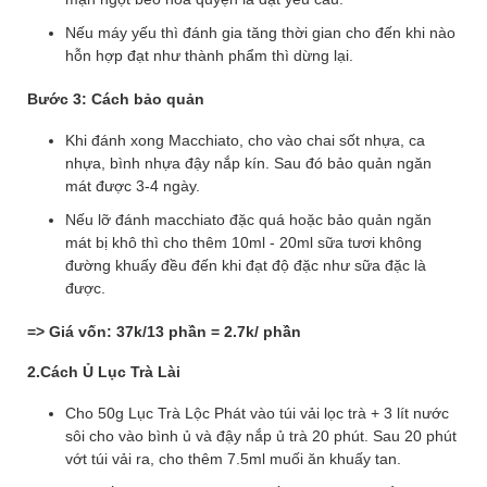
Nếu máy yếu thì đánh gia tăng thời gian cho đến khi nào
hỗn hợp đạt như thành phẩm thì dừng lại.
Bước 3: Cách bảo quản
Khi đánh xong Macchiato, cho vào chai sốt nhựa, ca
nhựa, bình nhựa đậy nắp kín. Sau đó bảo quản ngăn
mát được 3-4 ngày.
Nếu lỡ đánh macchiato đặc quá hoặc bảo quản ngăn
mát bị khô thì cho thêm 10ml - 20ml sữa tươi không
đường khuấy đều đến khi đạt độ đặc như sữa đặc là
được.
=> Giá vốn: 37k/13 phần = 2.7k/ phần
2.Cách Ủ Lục Trà Lài
Cho 50g Lục Trà Lộc Phát vào túi vải lọc trà + 3 lít nước
sôi cho vào bình ủ và đậy nắp ủ trà 20 phút. Sau 20 phút
vớt túi vải ra, cho thêm 7.5ml muối ăn khuấy tan.