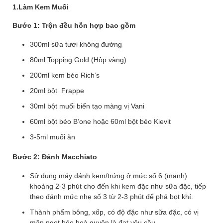
1.Làm Kem Muối
Bước 1: Trộn đều hỗn hợp bao gồm
300ml sữa tươi không đường
80ml Topping Gold (Hộp vàng)
200ml kem béo Rich’s
20ml bột Frappe
30ml bột muối biển tạo màng vị Vani
60ml bột béo B’one hoặc 60ml bột béo Kievit
3-5ml muối ăn
Bước 2: Đánh Macchiato
Sử dụng máy đánh kem/trứng ở mức số 6 (mạnh)
khoảng 2-3 phút cho đến khi kem đặc như sữa đặc, tiếp
theo đánh mức nhẹ số 3 từ 2-3 phút để phá bọt khí.
Thành phẩm bông, xốp, có độ đặc như sữa đặc, có vị
mặn ngọt béo hoà quyện là đạt yêu cầu.