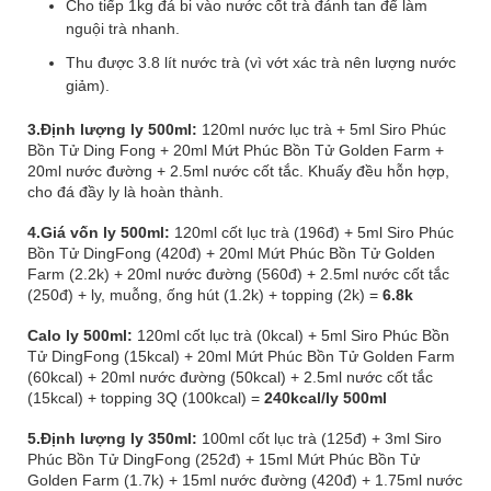
Cho tiếp 1kg đá bi vào nước cốt trà đánh tan để làm
nguội trà nhanh.
Thu được 3.8 lít nước trà (vì vớt xác trà nên lượng nước
giảm).
3.Định lượng ly 500ml:
120ml nước lục trà + 5ml Siro Phúc
Bồn Tử Ding Fong + 20ml Mứt Phúc Bồn Tử Golden Farm +
20ml nước đường + 2.5ml nước cốt tắc. Khuấy đều hỗn hợp,
cho đá đầy ly là hoàn thành.
4.Giá vốn ly 500ml:
120ml cốt lục trà (196đ) + 5ml Siro Phúc
Bồn Tử DingFong (420đ) + 20ml Mứt Phúc Bồn Tử Golden
Farm (2.2k) + 20ml nước đường (560đ) + 2.5ml nước cốt tắc
(250đ) + ly, muỗng, ống hút (1.2k) + topping (2k) =
6.8k
Calo ly 500ml:
120ml cốt lục trà (0kcal) + 5ml Siro Phúc Bồn
Tử DingFong (15kcal) + 20ml Mứt Phúc Bồn Tử Golden Farm
(60kcal) + 20ml nước đường (50kcal) + 2.5ml nước cốt tắc
(15kcal) + topping 3Q (100kcal) =
240kcal/ly 500ml
5.Định lượng ly 350ml:
100ml cốt lục trà (125đ) + 3ml Siro
Phúc Bồn Tử DingFong (252đ) + 15ml Mứt Phúc Bồn Tử
Golden Farm (1.7k) + 15ml nước đường (420đ) + 1.75ml nước