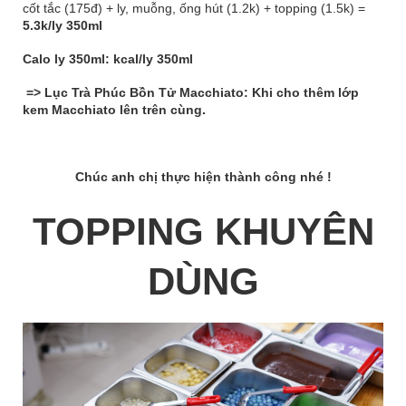
cốt tắc (175đ) + ly, muỗng, ống hút (1.2k) + topping (1.5k) =
5.3k/ly 350ml
Calo ly 350ml: kcal/ly 350ml
=> Lục Trà Phúc Bồn Tử Macchiato: Khi cho thêm lớp
kem Macchiato lên trên cùng.
Chúc anh chị thực hiện thành công nhé !
TOPPING KHUYÊN
DÙNG