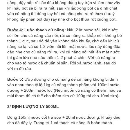
năng, đậy nắp rồi lắc đều không dùng tay trộn vì làm như vậy
khi nấu bột sẽ bị rã ra hết, sau khi lắc xong bột đã dính chặt
vào củ năng thì dùng tay hốt củ năng cho ra rổ thưa (lưu ý
không lấy phần bột dư) rây nhẹ cho bột thừa rớt xuống bớt.
Bước 4
: Luộc thạch củ năng:
Nấu 2 lít nước sôi, khi nước
sôi lớn cho củ năng vào nồi, rải củ năng ra khắp nồi, không bỏ
thành 1 cục, sau đó để yên không đảo khuấy, chờ đến khi củ
năng se lại và có 1-2 viên nổi lên mặt nước, lúc này dùng đũa
đảo nhẹ cho củ năng rời ra, khi củ năng nổi hết lên mặt nước
thì giảm lửa nhỏ nấu thêm 1-2 phút là chín. Vớt củ năng ra
cho vào tô nước đã chuẩn bị sẵn. Rồi xả nước lạnh, sau đó
vớt ra để ráo.
Bước 5
:
Ướp đường cho củ năng để củ năng không bị dính
vào nhau theo tỷ lệ 1kg củ năng thành phẩm với 100ml nước
đường + 200ml nước lọc (Nếu muốn củ năng có thêm màu và
mùi thơm thì có thể cho thêm siro cứ 100g thì cho 10ml siro).
3/ ĐỊNH LƯỢNG LY 500ML
Đong 150ml nước cốt trà sữa + 20ml nước đường, khuấy đều
cho đá đầy ly. Trang trí 1 vá thạch củ năng là hoàn thành.