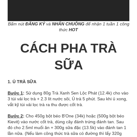
Bấm nút
ĐĂNG KÝ
và
NHẤN CHUÔNG
để nhận 1 tuần 1 công
thức
HOT
CÁCH PHA TRÀ
SỮA
1. Ủ TRÀ SỮA
Bước 1
:
Sử dụng 80g Trà Xanh Sen Lộc Phát (12.4k) cho vào
3 túi vải lọc trà + 2.3 lít nước sôi, Ủ trà 5 phút. Sau khi ủ xong,
vắt kỹ túi vải lọc trà ra thu được cốt trà.
Bước 2
:
Cho 450g bột béo B'One (34k) hoặc (500g bột béo
Kievit) vào nước cốt trà, dùng cây đánh trứng đánh tan. Sau
đó cho 2.5ml muối ăn + 300g sữa đặc (13.5k) vào đánh tan 1
lần nữa. (Nếu làm công thức trà sữa có đường thì lấy 320g