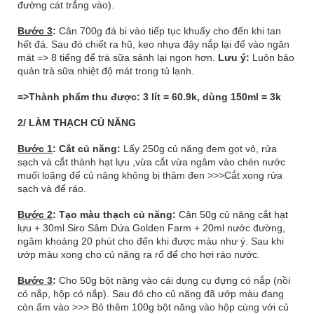
đường cát trắng vào).
Bước 3
:
Cân 700g đá bi vào tiếp tục khuấy cho đến khi tan
hết đá. Sau đó chiết ra hũ, keo nhựa đậy nắp lại để vào ngăn
mát => 8 tiếng để trà sữa sánh lại ngon hơn.
Lưu ý:
Luôn bảo
quản trà sữa nhiệt độ mát trong tủ lạnh.
=>Thành phẩm thu được: 3 lít = 60.9k, dùng 150ml = 3k
2/ LÀM THẠCH CỦ NĂNG
Bước 1
: Cắt củ năng:
Lấy 250g củ năng đem gọt vỏ, rửa
sạch và cắt thành hạt lựu ,vừa cắt vừa ngâm vào chén nước
muối loãng để củ năng không bị thâm đen >>>Cắt xong rửa
sạch và để ráo.
Bước 2
: Tạo màu thạch củ năng:
Cân 50g củ năng cắt hạt
lựu + 30ml Siro Sâm Dứa Golden Farm + 20ml nước đường,
ngâm khoảng 20 phút cho đến khi được màu như ý. Sau khi
ướp màu xong cho củ năng ra rổ để cho hơi ráo nước.
Bước 3
:
Cho 50g bột năng vào cái dụng cụ đựng có nắp (nồi
có nắp, hộp có nắp). Sau đó cho củ năng đã ướp màu đang
còn ẩm vào >>> Bỏ thêm 100g bột năng vào hộp cùng với củ