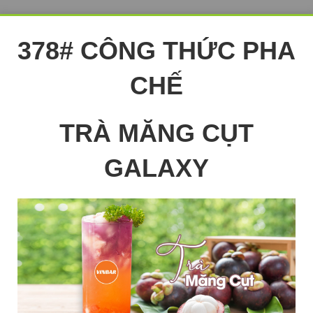
378# CÔNG THỨC PHA
CHẾ
TRÀ MĂNG CỤT
GALAXY