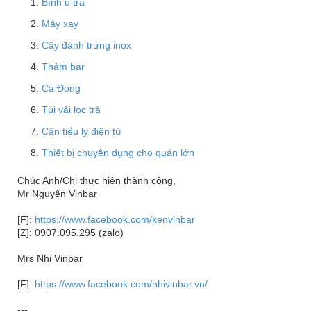
Bình ủ trà
Máy xay
Cây đánh trứng inox
Thảm bar
Ca Đong
Túi vải lọc trà
Cân tiểu ly điện tử
Thiết bị chuyên dụng cho quán lớn
Chúc Anh/Chị thực hiện thành công,
Mr Nguyên Vinbar
[F]:
https://www.facebook.com/kenvinbar
[Z]: 0907.095.295 (zalo)
Mrs Nhi Vinbar
[F]:
https://www.facebook.com/nhivinbar.vn/
---