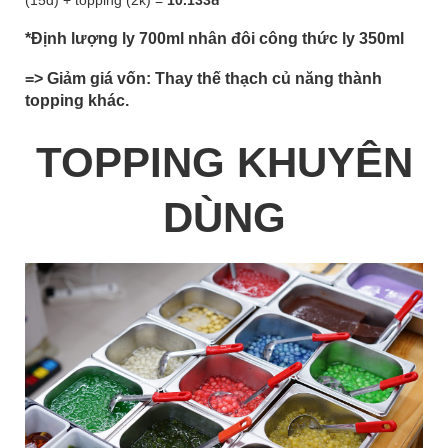
(15đ) + topping (2k) =
10.133đ
*Định lượng ly 700ml nhân đôi công thức ly 350ml
=> Giảm giá vốn: Thay thế thạch củ năng thành
topping khác.
TOPPING KHUYÊN
DÙNG