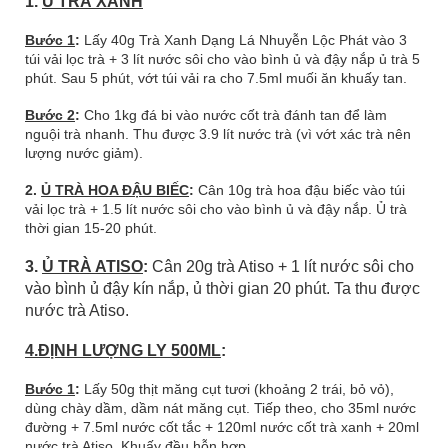
1.
Ủ TRÀ XANH
Bước 1
:
Lấy 40g Trà Xanh Dạng Lá Nhuyễn Lộc Phát vào 3
túi vải lọc trà + 3 lít nước sôi cho vào bình ủ và đậy nắp ủ trà 5
phút. Sau 5 phút, vớt túi vải ra cho 7.5ml muối ăn khuấy tan.
Bước 2
:
Cho 1kg đá bi vào nước cốt trà đánh tan để làm
nguội trà nhanh. Thu được 3.9 lít nước trà (vì vớt xác trà nên
lượng nước giảm).
2.
Ủ TRÀ HOA ĐẬU BIẾC
:
Cân 10g trà hoa đậu biếc vào túi
vải lọc trà + 1.5 lít nước sôi cho vào bình ủ và đậy nắp. Ủ trà
thời gian 15-20 phút.
3.
Ủ TRÀ ATISO
:
Cân 20g trà Atiso + 1 lít nước sôi cho
vào bình ủ đậy kín nắp, ủ thời gian 20 phút. Ta thu được
nước trà Atiso.
4.ĐỊNH LƯỢNG LY 500ML
:
Bước 1
:
Lấy 50g thịt măng cụt tươi (khoảng 2 trái, bỏ vỏ),
dùng chày dầm, dầm nát măng cụt. Tiếp theo, cho 35ml nước
đường + 7.5ml nước cốt tắc + 120ml nước cốt trà xanh + 20ml
nước trà Atiso. Khuấy đều hỗn hợp.