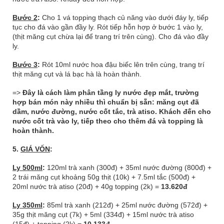
Bước 2
:
Cho 1 vá topping thạch củ năng vào dưới đáy ly, tiếp
tục cho đá vào gần đầy ly. Rót tiếp hỗn hợp ở bước 1 vào ly,
(thịt măng cụt chừa lại để trang trí trên cùng). Cho đá vào đầy
ly.
Bước 3
:
Rót 10ml nước hoa đậu biếc lên trên cùng, trang trí
thịt măng cụt và lá bạc hà là hoàn thành.
=>
Đây là cách làm phân tầng ly nước đẹp mắt, trường
hợp bán món này nhiều thì chuẩn bị sẵn: măng cụt đã
dầm, nước đường, nước cốt tắc, trà atiso. Khách đến cho
nước cốt trà vào ly, tiếp theo cho thêm đá và topping là
hoàn thành.
5.
GIÁ VỐN
:
Ly 500ml
:
120ml trà xanh (300đ) + 35ml nước đường (800đ) +
2 trái măng cụt khoảng 50g thịt (10k) + 7.5ml tắc (500đ) +
20ml nước trà atiso (20đ) + 40g topping (2k) =
13.620đ
Ly 350ml
:
85ml trà xanh (212đ) + 25ml nước đường (572đ) +
35g thịt măng cụt (7k) + 5ml (334đ) + 15ml nước trà atiso