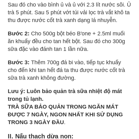
Sau đó cho vào bình ủ và ủ với 2.3 lít nước sôi. Ủ
trà 5 phút. Sau 5 phút vớt túi vải lọc trà vắt khô ta
thu được nước cốt trà xanh dạng lá nhuyễn.
Bước 2:
Cho 500g bột béo B'one + 2.5ml muối
ăn khuấy đều cho tan hết bột. Sau đó cho 300g
sữa đặc vào đánh tan 1 lần nữa.
Bước 3:
Thêm 700g đá bi vào, tiếp tục khuấy
cho đến khi tan hết đá ta thu được nước cốt trà
sữa trà xanh không đường.
Lưu ý: Luôn bảo quản trà sữa nhiệt độ mát
trong tủ lạnh.
TRÀ SỮA BẢO QUẢN TRONG NGĂN MÁT
ĐƯỢC 7 NGÀY, NGON NHẤT KHI SỬ DỤNG
TRONG 3 NGÀY ĐẦU
.
II. Nấu thạch dừa non: