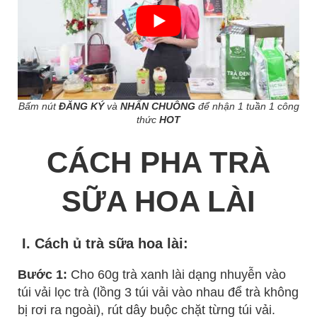
Bấm nút
ĐĂNG KÝ
và
NHẤN CHUÔNG
để nhận 1 tuần 1 công
thức
HOT
CÁCH PHA TRÀ
SỮA HOA LÀI
I. Cách ủ trà sữa hoa lài:
Bước 1:
Cho 60g trà xanh lài dạng nhuyễn vào
túi vải lọc trà (lồng 3 túi vải vào nhau để trà không
bị rơi ra ngoài), rút dây buộc chặt từng túi vải.