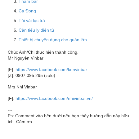
Thảm bar
Ca Đong
Túi vải lọc trà
Cân tiểu ly điện tử
Thiết bị chuyên dụng cho quán lớn
Chúc Anh/Chị thực hiện thành công,
Mr Nguyên Vinbar
[F]:
https://www.facebook.com/kenvinbar
[Z]: 0907.095.295 (zalo)
Mrs Nhi Vinbar
[F]:
https://www.facebook.com/nhivinbar.vn/
---
Ps: Comment vào bên dưới nếu bạn thấy hướng dẫn này hữu
ích. Cảm ơn