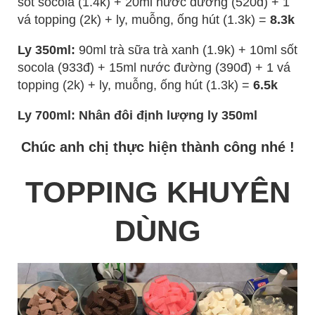
sốt socola (1.4k) + 20ml nước đường (520đ) + 1
vá topping (2k) + ly, muỗng, ống hút (1.3k) =
8.3k
Ly 350ml:
90ml trà sữa trà xanh (1.9k) + 10ml sốt
socola (933đ) + 15ml nước đường (390đ) + 1 vá
topping (2k) + ly, muỗng, ống hút (1.3k) =
6.5k
Ly 700ml: Nhân đôi định lượng ly 350ml
Chúc anh chị thực hiện thành công nhé !
TOPPING KHUYÊN
DÙNG