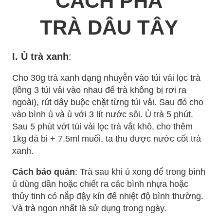
CÁCH PHA
TRÀ DÂU TÂY
I. Ủ trà xanh
:
Cho 30g trà xanh dạng nhuyễn vào túi vải lọc trà
(lồng 3 túi vải vào nhau để trà không bị rơi ra
ngoài), rút dây buộc chặt từng túi vải. Sau đó cho
vào bình ủ và ủ với 3 lít nước sôi. Ủ trà 5 phút.
Sau 5 phút vớt túi vải lọc trà vắt khô, cho thêm
1kg đá bi + 7.5ml muối, ta thu được nước cốt trà
xanh.
Cách bảo quản
: Trà sau khi ủ xong để trong bình
ủ dùng dần hoặc chiết ra các bình nhựa hoặc
thủy tinh có nắp đậy kín để nhiệt độ bình thường.
Và trà ngon nhất là sử dụng trong ngày.