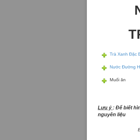
T
Trà Xanh Đặc 
Nước Đường H
Muối ăn
Lưu ý
: Để biết h
nguyên liệu