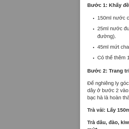
Bước 1: Khấy đ
150ml nước c
25ml nước đư
đường).
45ml mứt cha
Có thể thêm 1
Bước 2: Trang trí
Để nghiêng ly góc 
dây ở bước 2 vào, 
bạc hà là hoàn th
Trà vải: Lấy 150
Trà dâu, đào, ki