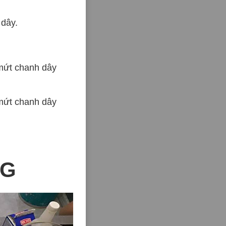
dây.
mứt chanh dây
mứt chanh dây
NG