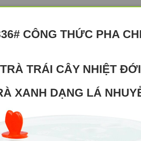
336# CÔNG THỨC PHA CH
TRÀ TRÁI CÂY NHIỆT ĐỚI
RÀ XANH DẠNG LÁ NHUY