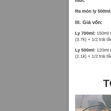
mứt.
Ra món ly 500ml
III. Giá vốn:
Ly 700ml:
150ml n
(3.7k) + 1/2 trái t
Ly 500ml:
120ml n
(2.1k) + 1/2 trái 
T