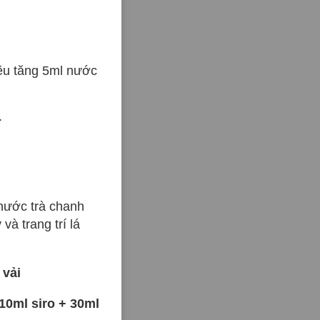
ều tăng 5ml nước
.
 nước trà chanh
và trang trí lá
 vải
 10ml siro + 30ml