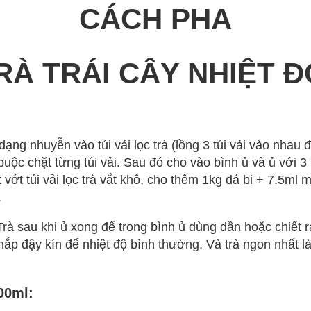
CÁCH PHA
RÀ TRÁI CÂY NHIỆT Đ
ạng nhuyễn vào túi vải lọc trà (lồng 3 túi vải vào nhau đ
 buộc chặt từng túi vải. Sau đó cho vào bình ủ và ủ với 3 l
 vớt túi vải lọc trà vắt khô, cho thêm 1kg đá bi + 7.5ml 
.
 Trà sau khi ủ xong để trong bình ủ dùng dần hoặc chiết 
 nắp đậy kín để nhiệt độ bình thường. Và trà ngon nhất l
700ml: