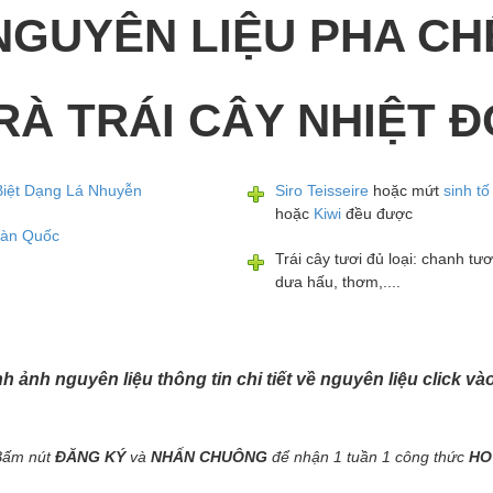
NGUYÊN LIỆU PHA CH
RÀ TRÁI CÂY NHIỆT Đ
Biệt Dạng Lá Nhuyễn
Siro Teisseire
hoặc mứt
sinh t
hoặc
Kiwi
đều được
àn Quốc
Trái cây tươi đủ loại: chanh tươi
dưa hấu, thơm,....
ình ảnh nguyên liệu thông tin chi tiết về nguyên liệu click v
Bấm nút
ĐĂNG KÝ
và
NHẤN CHUÔNG
để nhận 1 tuần 1 công thức
HO