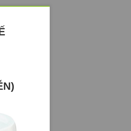
Ế
ỄN)