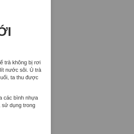
ỚI
ể trà không bị rơi
ít nước sôi. Ủ trà
muối, ta thu được
ra các bình nhựa
à sử dụng trong