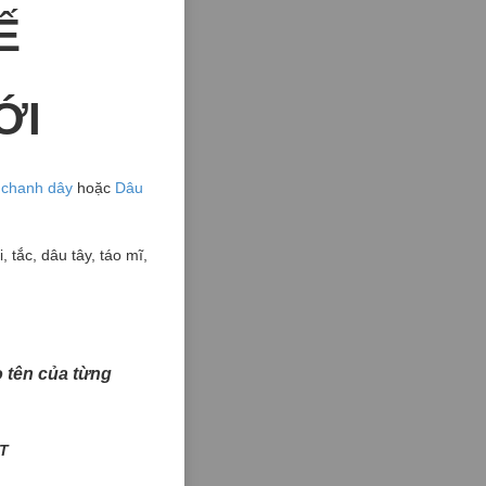
Ế
ỚI
ố chanh dây
hoặc
Dâu
, tắc, dâu tây, táo mĩ,
ào tên của từng
T