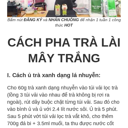
Bấm nút
ĐĂNG KÝ
và
NHẤN CHUÔNG
để nhận 1 tuần 1 công
thức
HOT
CÁCH PHA TRÀ LÀI
MÂY TRẮNG
I. Cách ủ trà xanh dạng lá nhuyễn:
Cho 60g trà xanh dạng nhuyễn vào túi vải lọc trà
(lồng 3 túi vải vào nhau để trà không bị rơi ra
ngoài), rút dây buộc chặt từng túi vải. Sau đó cho
vào bình ủ và ủ với 2.4 lít nước sôi. Ủ trà 5 phút.
Sau 5 phút vớt túi vải lọc trà vắt khô, cho thêm
700g đá bi + 3.5ml muối, ta thu được nước cốt