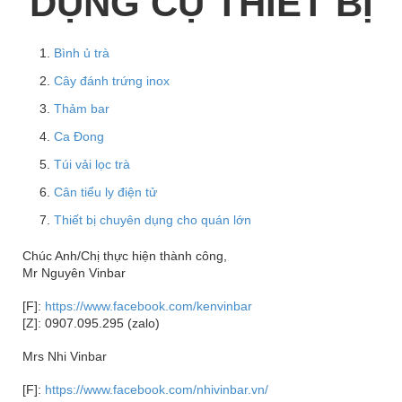
DỤNG CỤ THIẾT BỊ
Bình ủ trà
Cây đánh trứng inox
Thảm bar
Ca Đong
Túi vải lọc trà
Cân tiểu ly điện tử
Thiết bị chuyên dụng cho quán lớn
Chúc Anh/Chị thực hiện thành công,
Mr Nguyên Vinbar
[F]:
https://www.facebook.com/kenvinbar
[Z]: 0907.095.295 (zalo)
Mrs Nhi Vinbar
[F]:
https://www.facebook.com/nhivinbar.vn/