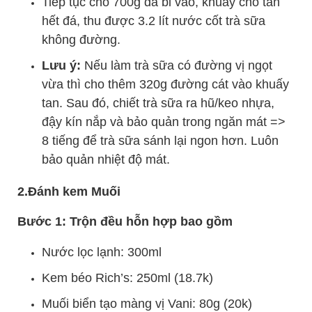
Tiếp tục cho 700g đá bi vào, khuấy cho tan
hết đá, thu được 3.2 lít nước cốt trà sữa
không đường.
Lưu ý:
Nếu làm trà sữa có đường vị ngọt
vừa thì cho thêm 320g đường cát vào khuấy
tan. Sau đó, chiết trà sữa ra hũ/keo nhựa,
đậy kín nắp và bảo quản trong ngăn mát =>
8 tiếng để trà sữa sánh lại ngon hơn. Luôn
bảo quản nhiệt độ mát.
2.Đánh kem Muối
Bước 1: Trộn đều hỗn hợp bao gồm
Nước lọc lạnh: 300ml
Kem béo Rich’s: 250ml (18.7k)
Muối biển tạo màng vị Vani: 80g (20k)