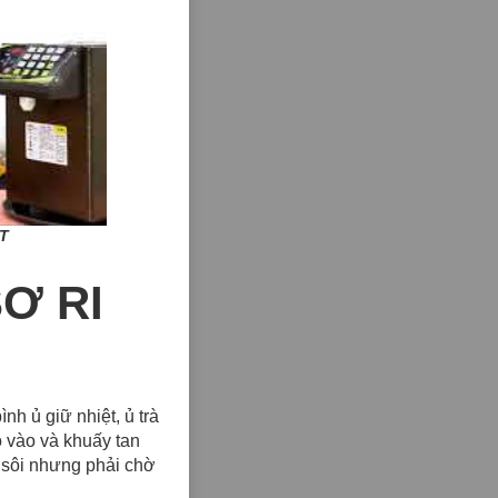
T
Ơ RI
nh ủ giữ nhiệt, ủ trà
ho vào và khuấy tan
c sôi nhưng phải chờ