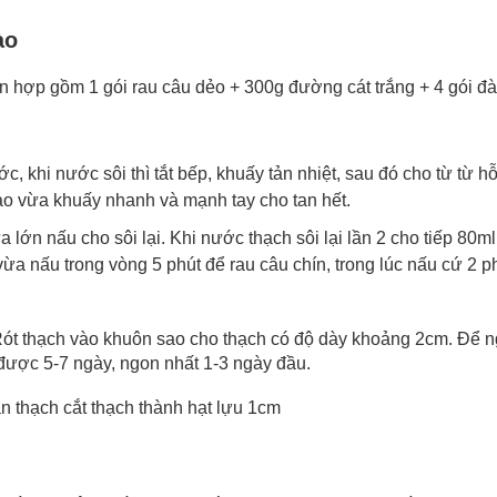
ào
n hợp gồm 1 gói rau câu dẻo + 300g đường cát trắng + 4 gói đà
ước, khi nước sôi thì tắt bếp, khuấy tản nhiệt, sau đó cho từ từ
ào vừa khuấy nhanh và mạnh tay cho tan hết.
ửa lớn nấu cho sôi lại. Khi nước thạch sôi lại lần 2 cho tiếp 80m
ừa nấu trong vòng 5 phút để rau câu chín, trong lúc nấu cứ 2 p
ót thạch vào khuôn sao cho thạch có độ dày khoảng 2cm. Để ng
ược 5-7 ngày, ngon nhất 1-3 ngày đầu.
n thạch cắt thạch thành hạt lựu 1cm