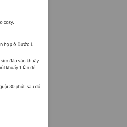
o cozy.
 hỗn hợp ở Bước 1
l siro đào vào khuấy
hút khuấy 1 lần để
uội 30 phút, sau đó