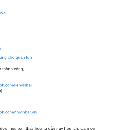
nox
ử
dụng cho quán lớn
n thành công,
ook.com/kenvinbar
o)
ok.com/nhivinbar.vn/
dưới nếu bạn thấy hướng dẫn này hữu ích. Cảm ơn