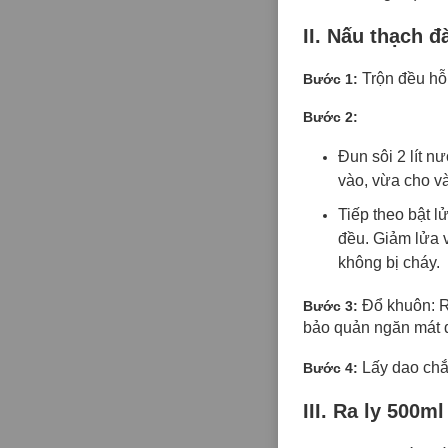
II. Nấu thạch đ
Trộn đều hỗ
Bước 1:
Bước 2:
Đun sôi 2 lít n
vào, vừa cho v
Tiếp theo bật l
đều. Giảm lửa v
không bị cháy.
Đổ khuôn: R
Bước 3:
bảo quản ngăn mát đ
Lấy dao chắ
Bước 4:
III.
Ra ly 500ml