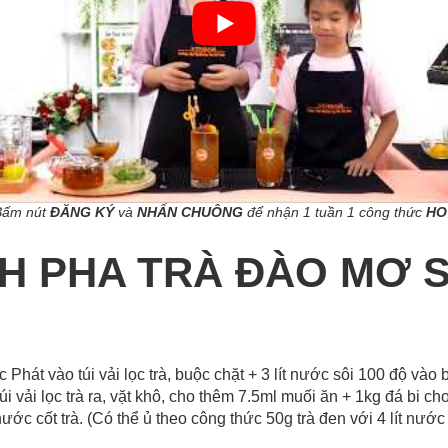
Bấm nút
ĐĂNG KÝ
và
NHẤN CHUÔNG
để nhận 1 tuần 1 công thức
HO
H PHA TRÀ ĐÀO MƠ S
hát vào túi vải lọc trà, buộc chặt + 3 lít nước sôi 100 độ vào bì
túi vải lọc trà ra, vặt khô, cho thêm 7.5ml muối ăn + 1kg đá bi c
nước cốt trà. (Có thể ủ theo công thức 50g trà đen với 4 lít nướ