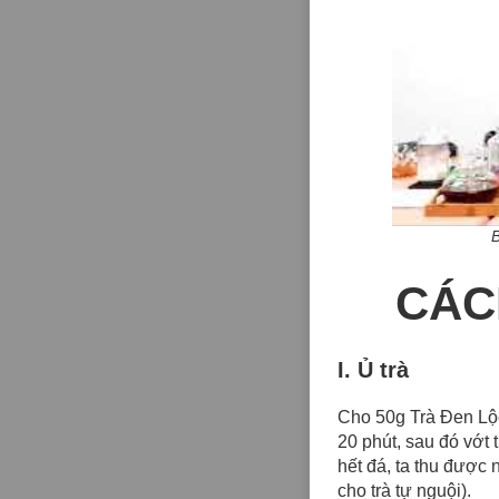
CÁC
I. Ủ trà
Cho 50g Trà Đen Lộc P
20 phút, sau đó vớt 
hết đá, ta thu được 
cho trà tự nguội).