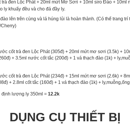
 trà đen Lộc Phát + 20ml mứt Mơ Sơri + 10ml siro Đào + 10ml
o ly khuấy đều và cho đá đầy ly.
đào lên trên cùng và lá húng lủi là hoàn thành. (Có thể trang tr
/Cherry)
ớc cốt trà đen Lộc Phát (305đ) + 20ml mứt mơ sơri (3.5k) + 10m
0đ) + 3.5ml nước cốt tắc (200đ) + 1 vá thạch đào (1k) + ly,muỗ
ớc cốt trà đen Lộc Phát (234đ) + 15ml mứt mơ sơri (2.6k) + 8ml
) + 2.8ml cốt tắc (160đ) + 1 vá thạch đào (1k) + ly,muỗng,ống 
 định lượng ly 350ml =
12.2k
DỤNG CỤ THIẾT BỊ