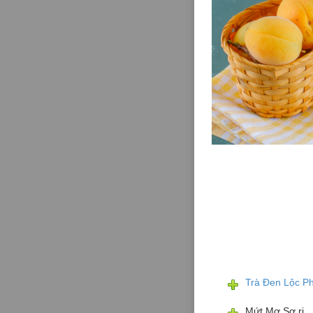
Trà Đen Lộc Ph
Mứt Mơ Sơ ri