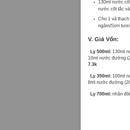
130ml nước cốt
nước cốt tắc và
Cho 1 vá thạch 
ngâm/Sơri tươi
V. Giá Vốn:
Ly 500ml:
130ml nư
10ml nước đường (26
7.3k
Ly 350ml:
100ml nư
8ml nước đường (208đ
Ly 700ml:
nhân đôi