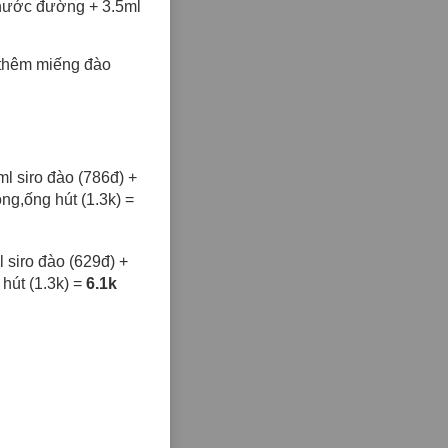
 nước đường + 3.5ml
í thêm miếng đào
l siro đào (786đ) +
ng,ống hút (1.3k) =
 siro đào (629đ) +
hút (1.3k) =
6.1k