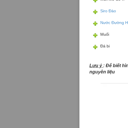
Siro Đào
Nước Đường H
Muối
Đá bi
Lưu ý
: Để biết h
nguyên liệu