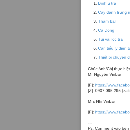
Bình ủ trà
Cây đánh trứng i
Thảm bar
Ca Đong
Túi vải lọc trà
Cân tiểu ly điện t
Thiết bị chuyên 
Chúc Anh/Chị thực hiệ
Mr Nguyên Vinbar
[F]:
https://www.faceb
[Z]: 0907.095.295 (zal
Mrs Nhi Vinbar
[F]:
https://www.facebo
---
Ps: Comment vào bên 