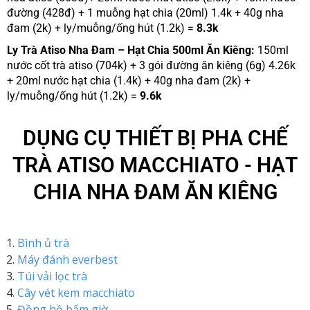
đường (428đ) + 1 muỗng hạt chia (20ml) 1.4k + 40g nha
đam (2k) + ly/muỗng/ống hút (1.2k) =
8.3k
Ly Trà Atiso Nha Đam – Hạt Chia 500ml Ăn Kiêng:
150ml
nước cốt trà atiso (704k) + 3 gói đường ăn kiêng (6g) 4.26k
+ 20ml nước hạt chia (1.4k) +
40g nha đam (2k) +
ly/muỗng/ống hút (1.2k) =
9.6k
DỤNG CỤ THIẾT BỊ PHA CHẾ
TRÀ ATISO MACCHIATO - HẠT
CHIA NHA ĐAM ĂN KIÊNG
Bình ủ trà
Máy đánh everbest
Túi vải lọc trà
Cây vét kem macchiato
Đồng hồ bấm giờ