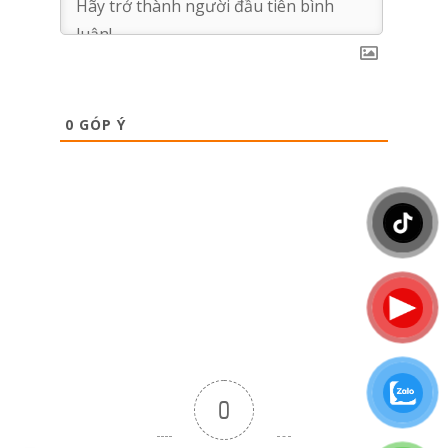
0
GÓP Ý
0