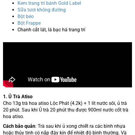
Kem trang trí bánh Gold Label
Sữa tươi không đường
Bột béo
Bột Frappe
Chanh cắt lát, lá bạc hà trang trí
1. Ủ Trà Atiso
Cho 13g trà hoa atiso Lộc Phát (4.2k) + 1 lít nước sôi, ủ trà
20 phút. Sau khi Ủ trà 20 phút thu được 900ml nước cốt trà
hoa atiso.
Cách bảo quản
: Trà sau khi ủ xong chiết ra các bình nhựa
hoặc thủy tinh có nắp đậy kín để nhiệt độ bình thường. Và