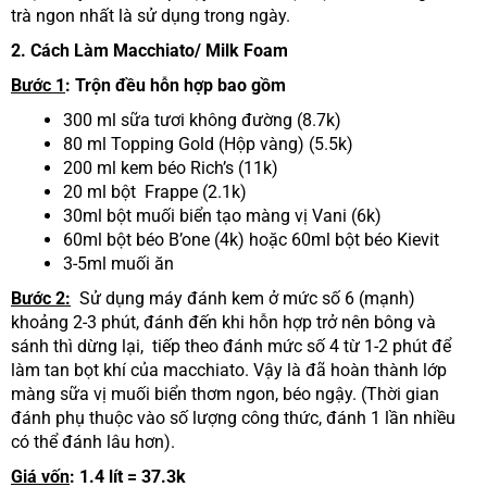
trà ngon nhất là sử dụng trong ngày.
2. Cách Làm Macchiato/ Milk Foam
Bước 1
:
Trộn đều hỗn hợp bao gồm
300 ml sữa tươi không đường (8.7k)
80 ml Topping Gold (Hộp vàng) (5.5k)
200 ml kem béo Rich’s (11k)
20 ml bột Frappe (2.1k)
30ml bột muối biển tạo màng vị Vani (6k)
60ml bột béo B’one (4k) hoặc 60ml bột béo Kievit
3-5ml muối ăn
Bước 2:
Sử dụng máy đánh kem ở mức số 6 (mạnh)
khoảng 2-3 phút,
đánh đến khi hỗn hợp trở nên bông và
sánh thì dừng lại,
tiếp theo đánh mức số 4 từ 1-2 phút để
làm tan bọt khí của macchiato. Vậy là đã hoàn thành lớp
màng sữa vị muối biển thơm ngon, béo ngậy. (Thời gian
đánh phụ thuộc vào số lượng công thức, đánh 1 lần nhiều
có thể đánh lâu hơn).
Giá vốn
: 1.4 lít = 37.3k