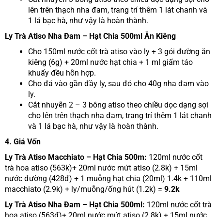
lên trên thạch nha đam, trang trí thêm 1 lát chanh và
1 lá bạc hà, như vậy là hoàn thành.
Ly Trà Atiso Nha Đam – Hạt Chia 500ml Ăn Kiêng
Cho 150ml nước cốt trà atiso vào ly + 3 gói đường ăn
kiêng (6g) + 20ml nước hạt chia + 1 ml giấm táo
khuấy đều hỗn hợp.
Cho đá vào gần đầy ly, sau đó cho 40g nha đam vào
ly.
Cắt nhuyễn 2 – 3 bông atiso theo chiều dọc dạng sợi
cho lên trên thạch nha đam, trang trí thêm 1 lát chanh
và 1 lá bạc hà, như vậy là hoàn thành.
4. Giá Vốn
Ly Trà Atiso Macchiato – Hạt Chia 500m:
120ml nước cốt
trà hoa atiso (563k)+ 20ml nước mứt atiso (2.8k) + 15ml
nước đường (428đ) + 1 muỗng hạt chia (20ml) 1.4k + 110ml
macchiato (2.9k) + ly/muỗng/ống hút (1.2k) =
9.2k
Ly Trà Atiso Nha Đam – Hạt Chia 500ml:
120ml nước cốt trà
hoa atiso (563đ)+ 20ml nước mứt atiso (2.8k) + 15ml nước